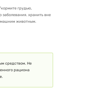
/кормите грудью,
о заболевания. хранить вне
домашним животным.
ым средством. Не
ценного рациона
е.