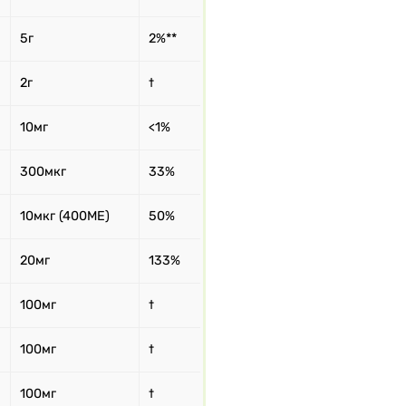
5г
2%**
2г
†
10мг
<1%
300мкг
33%
10мкг (400МЕ)
50%
20мг
133%
100мг
†
100мг
†
100мг
†