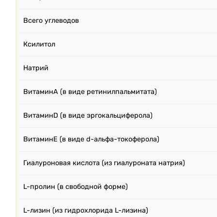
Всего углеводов
Ксилитол
Натрий
ВитаминA (в виде ретинилпальмитата)
ВитаминD (в виде эргокальциферола)
ВитаминE (в виде d-альфа-токоферола)
Гиалуроновая кислота (из гиалуроната натрия)
L-пролин (в свободной форме)
L-лизин (из гидрохлорида L-лизина)