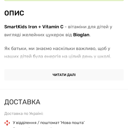
ОПИС
SmartKids Iron + Vitamin C
- вітаміни для дітей у
вигляді желейних цукерок від
Bioglan
.
Як батьки, ми знаємо наскільки важливо, щоб у
наших дітей була енергія на цілий день у школі.
Жувальні цукерки
Bioglan SmartKids Iron + Vitamin C
містять залізо, яке підтримує їхній енергетичний
ЧИТАТИ ДАЛІ
рівень, знижує втому і стомлюваність. Вітамін С
доданий для кращого засвоєння та нормального
функціонування імунної системи.
ДОСТАВКА
Залізо сприяє:
Доставка по Україні:
У відділення / поштомат 'Нова пошта'
Зниженню стомлюваності.