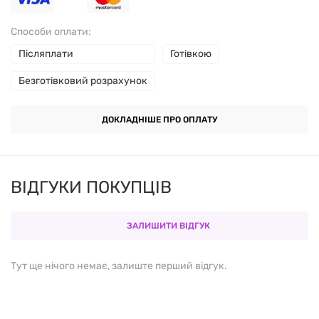
Продукт пройшов наукові випробування!
Мільйони людей по всьому світу довіряють
Способи оплати:
Bioglan.
Післяплати
Готівкою
Безготівковий розрахунок
РЕКОМЕНДАЦІЇ
ДОКЛАДНІШЕ ПРО ОПЛАТУ
Дітям від 4 років приймати по 1 желейці на день.
СКЛАД
ВІДГУКИ ПОКУПЦІВ
Розмір порції: 1 желейка.
ЗАЛИШИТИ ВІДГУК
Кількість порцій в упаковці: 30.
Тут ще нічого немає, залиште перший відгук.
Вітамін С - 12 мг
Залізо - 2,5 мг