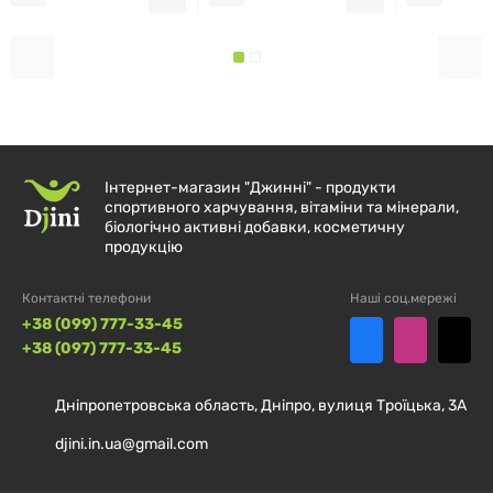
Не перевищуйте рекомендовану норму прийому.
Зберігайте в недоступному для дітей місці.
Після відкриття зберігайте упаковку щільно
закритою в сухому місці за температури нижче
Інтернет-магазин "Джинні" - продукти
25°C.
спортивного харчування, вітаміни та мінерали,
біологічно активні добавки, косметичну
продукцію
Біодобавки не повинні замінювати собою
збалансоване та різноманітне харчування і
Контактні телефони
Наші соц.мережі
здоровий спосіб життя.
+38 (099) 777-33-45
+38 (097) 777-33-45
Дніпропетровська область, Дніпро, вулиця Троїцька, 3А
djini.in.ua@gmail.com