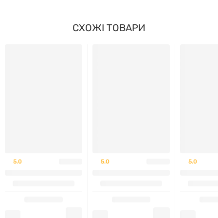
СХОЖІ ТОВАРИ
Інгредієнти:
Солодовий сироп, цукор, сироп глюкози, пектин,
залізо (тривалентний натрій EDTA), лимонна
кислота, вітамін С (аскорбінова кислота), регулятор
кислотності (цитрат натрію), полуничний
ароматизатор, глазурувальні речовини (олія
кокосового горіха, пальмова олія, карнаубський
віск), натуральний колір (концентрат соку
пурпурової моркви).
5.0
5.0
5.0
ПОПЕРЕДЖЕННЯ
Не рекомендовано для дітей віком до 4 років.