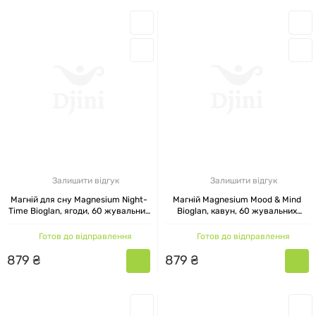
ЯК ВИБРАТИ ВІТАМІНИ ДЛЯ
ДІТЕЙ BIOGLAN, ДОБАВКИ ДЛЯ
ДОРОСЛИХ
Під час вибору вітамінів BIOGLAN необхідно
враховувати свої індивідуальні потреби та цілі.
Крім того, рекомендується звертатися до
фахівця і отримувати консультацію про
Залишити відгук
Залишити відгук
необхідність і дозування конкретних вітамінів і
Магній для сну Magnesium Night-
Магній Magnesium Mood & Mind
біодобавок.
Time Bioglan, ягоди, 60 жувальних
Bioglan, кавун, 60 жувальних
пастилок
пастилок
Готов до відправлення
Готов до відправлення
Каталог товарів Bioglan:
879
₴
879
₴
Омега-3 жирні кислоти
(bioglan kids smart,
bioglan omega 3): ці кислоти допомагають