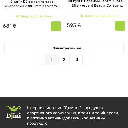
Шипучий морський колаген краси
Вітамін D3 з вітамінами та
Effervescent Beauty Collagen
мінералами VitaGummies Vitamin
Bioglan 20 таблеток
D3, Bioglan, лимон, 1000 МО, 60
мармеладок
Готов до відправлення
Готов до відправлення
593
₴
681
₴
Завантажити ще
1
2
3
Інтернет-магазин "Джинні" - продукти
спортивного харчування, вітаміни та мінерали,
біологічно активні добавки, косметичну
продукцію