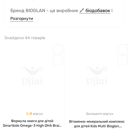
Бренд BIOGLAN - це виробник
біодобавок
і
вітамінів
, заснований в Австралії, що має
Розгорнути
більш ніж 70-річний досвід у виробництві
продуктів для підтримки здоров'я і
Знайдено 44 товарів
благополуччя.
ДЕ ВИРОБЛЯЮТЬСЯ БАДИ
BIOGLAN
Продукція BIOGLAN виробляється в Австралії
на сучасному обладнанні та відповідає
міжнародним стандартам якості.
5.0
1 відгук
Залишити відгук
АСОРТИМЕНТ ПРОДУКЦІЇ
Формула омеги для дітей
Вітамінно-мінеральний комплекс
КОМПАНІЇ BIOGLAN
Smartkids Omega-3 High DHA Brain
для дітей Kids Multi Bioglan,