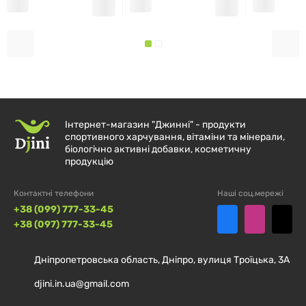
Розмір порції:
2 жувальні мармеладки
Порцій в упаковці:
30
% від
Кількість
добової
в 1 порції
норми†
Інтернет-магазин "Джинні" - продукти
спортивного харчування, вітаміни та мінерали,
біологічно активні добавки, косметичну
Калорії
25
продукцію
Усього вуглеводів
6 г
2 %
†
Контактні телефони
Наші соц.мережі
+38 (099) 777-33-45
Усього цукру
4 г
+38 (097) 777-33-45
Містить 4 г доданого цукру
8 %
†
Дніпропетровська область, Дніпро, вулиця Троїцька, 3А
djini.in.ua@gmail.com
Натрій
15 мг
1 %