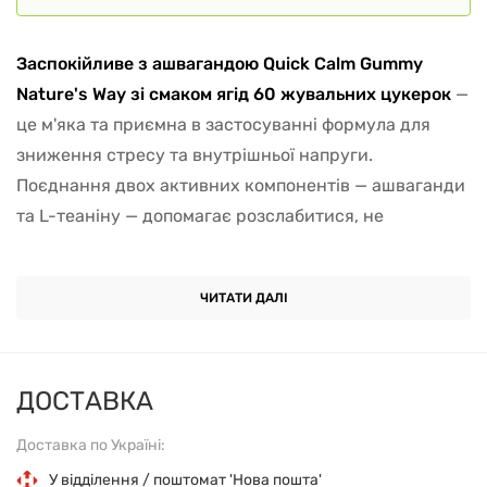
Заспокійливе з ашвагандою Quick Calm Gummy
Nature's Way зі смаком ягід 60 жувальних цукерок
—
це м'яка та приємна в застосуванні формула для
зниження стресу та внутрішньої напруги.
Поєднання двох активних компонентів — ашваганди
та L-теаніну — допомагає розслабитися, не
спричиняючи сонливості або втрати концентрації.
Кожна жувальна цукерка містить стандартизований
ЧИТАТИ ДАЛІ
екстракт кореня ашваганди
— відомого адаптогена,
який допомагає організму легше переносити
емоційні та фізичні навантаження. Ашваганда
ДОСТАВКА
нормалізує рівень кортизолу, знижує внутрішнє
Доставка по Україні:
напруження, допомагає відновитися після
перевантажень і сприяє стійкому відчуттю спокою.
У відділення / поштомат 'Нова пошта'