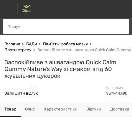
Головна
БАДи
Пам'ять і робота мозку
Проти стресу
Заспокійливе з ашвагандою Quick Calm Gummy N
Заспокійливе з ашвагандою Quick Calm
Gummy Nature's Way зі смаком ягід 60
жувальних цукерок
0.0
КОД ТОВАРУ:
Залишити відгук
NWY-14390
Товар
Опис
Характеристики
Відгуки
Доставка