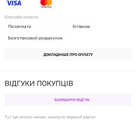
перевантажень або стикаються з дратівливістю і
порушенням внутрішнього балансу.
Способи оплати:
Післяплати
Готівкою
Переваги добавки:
Безготівковий розрахунок
Ашваганда знижує рівень стресу і допомагає
ДОКЛАДНІШЕ ПРО ОПЛАТУ
відновити спокій.
L-теанін розслабляє, не викликаючи сонливості.
ВІДГУКИ ПОКУПЦІВ
Натуральний ягідний смак, зручна жувальна
форма.
ЗАЛИШИТИ ВІДГУК
Без штучних добавок і цукру.
Тут ще нічого немає, залиште перший відгук.
Не викликає звикання, підходить для
повсякденного застосування.