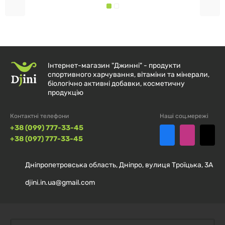
АКТИВНІ КОМПОНЕНТИ
ІНГРЕДІЄНТ
КІЛЬКІСТЬ НА ПОРЦІЮ (30 Г)
Таурин
990 мг
Інтернет-магазин "Джинні" - продукти
спортивного харчування, вітаміни та мінерали,
L-глютамін
біологічно активні добавки, косметичну
500 мг
продукцію
L-аргінін
414 мг
Контактні телефони
Наші соц.мережі
+38 (099) 777-33-45
L-лейцин
100 мг
+38 (097) 777-33-45
Бромелайн
13 мг
Дніпропетровська область, Дніпро, вулиця Троїцька, 3А
Папаїн
13 мг
djini.in.ua@gmail.com
АМІНОКИСЛОТНИЙ ПРОФІЛЬ (НА