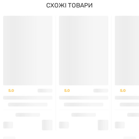
СХОЖІ ТОВАРИ
ПОКАЗНИК
НА 30 Г
НА 100 Г
Енергетична цінність
114 ккал
382 ккал
Жири
1,8 г
5,9 г
– з них насичені
1 г
3,2 г
Вуглеводи
2,5 г
8,4 г
– з них цукри
1,8 г
5,9 г
5.0
5.0
5.0
Білок
22 г
73 г
Сіль
0,39 г
1,3 г