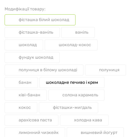
Модифікації товару:
фісташка білий шоколад
фісташка-ваніль
ваніль
шоколад
шоколад-кокос
фундук шоколад
полуниця в білому шоколаді
полуниця
банан
шоколадне печиво і крем
ківі-банан
солона карамель
кокос
фісташки-мигдаль
арахісова паста
холодна кава
лимонний чизкейк
вишневий йогурт