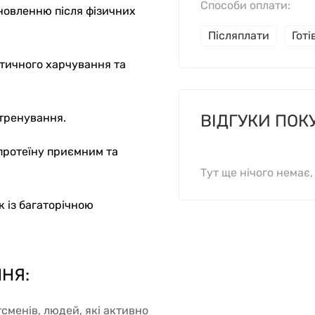
Способи оплати:
новленню після фізичних
Післяплати
Гот
єтичного харчування та
 тренування.
ВІДГУКИ ПОК
протеїну приємним та
Тут ще нічого немає
 із багаторічною
НЯ:
сменів, людей, які активно