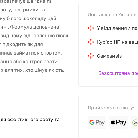
 забезпечує швидке та
осту, підтримки та
Доставка по Україні:
ку білого шоколаду цей
анні. Формула доповнена
У відділення / п
швидшому відновленню після
Кур'єр НП на ва
т підходить як для
очинає займатися спортом,
Самовивіз
ування або контролювати
р для тих, хто цінує якість,
Безкоштовна до
Приймаємо оплату:
 для ефективного росту та