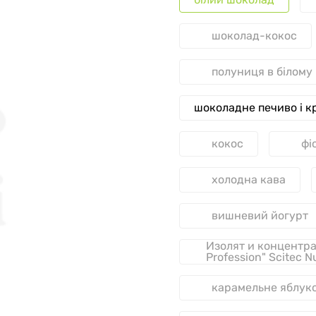
шоколад-кокос
полуниця в білому
шоколадне печиво і к
кокос
фі
холодна кава
вишневий йогурт
Изолят и концентра
Profession" Scitec N
карамельне яблук