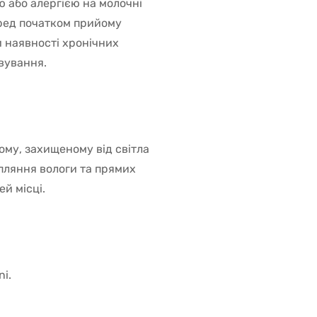
 або алергією на молочні
еред початком прийому
 наявності хронічних
овування.
хому, захищеному від світла
апляння вологи та прямих
й місці.
i.