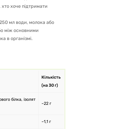
, хто хоче підтримати
 250 мл води, молока або
бо між основними
а в організмі.
Кількість
(на 30 г)
ого білка, ізолят
~22 г
~1,1 г