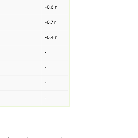
~0,6 г
~0,7 г
~0,4 г
-
-
-
-