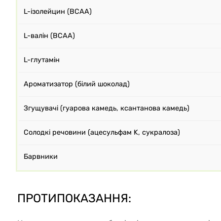
L-ізолейцин (BCAA)
L-валін (BCAA)
L-глутамін
Ароматизатор (білий шоколад)
Згущувачі (гуарова камедь, ксантанова камедь)
Солодкі речовини (ацесульфам K, сукралоза)
Барвники
ПРОТИПОКАЗАННЯ: