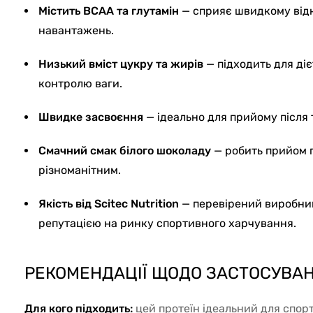
Містить BCAA та глутамін
— сприяє швидкому від
навантажень.
Низький вміст цукру та жирів
— підходить для ді
контролю ваги.
Швидке засвоєння
— ідеально для прийому після
Смачний смак білого шоколаду
— робить прийом 
різноманітним.
Якість від Scitec Nutrition
— перевірений виробник
репутацією на ринку спортивного харчування.
РЕКОМЕНДАЦІЇ ЩОДО ЗАСТОСУВАН
Для кого підходить:
цей протеїн ідеальний для спорт