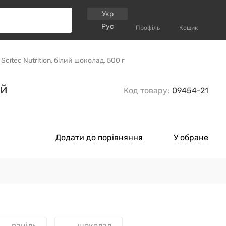
Укр
Рус
Профіль
Кошик
citec Nutrition, білий шоколад, 500 г
ий
Код товару:
09454-21
Додати до порівняння
У обране
ваніль
шоколад