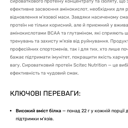
сироваткового протеїну концентрату та ізоляту, що
ефективне засвоєння амінокислот, необхідних для р
відновлення м'язової маси. Завдяки насиченому сма
протеїн не тільки корисний, але й приємний у вжив
амінокислотами BCAA та глутаміном, які сприяють 
тренувань та захисту м'язів від руйнування. Продук
професійних спортсменів, так і для тих, хто лише п
бажає підтримати імунітет, покращити якість харч
вагу. Сироватковий протеїн Scitec Nutrition — це вибі
ефективність та чудовий смак.
КЛЮЧОВІ ПЕРЕВАГИ:
Високий вміст білка
— понад 22 г у кожній порції
підтримки м'язів.