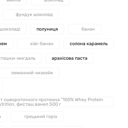
фундук шоколад
 шоколаді
полуниця
банан
рем
ківі-банан
солона карамель
сташки-мигдаль
арахісова паста
лимонний чизкейк
т сывороточного протеина "100% Whey Protein
utrition, фисташ.ванил 500 г
о
грецький горіх