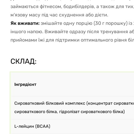
займаються фітнесом, бодибілдерів, а також для тих
м'язову масу під час схуднення або дієти.
Як вживати:
змішайте одну порцію (30 г порошку) із
іншого напою. Вживайте одразу після тренування а
прийомами їжі для підтримки оптимального рівня білк
СКЛАД:
Інгредієнт
Сироватковий білковий комплекс (концентрат сироватков
сироваткового білка, гідролізат сироваткового білка)
L-лейцин (BCAA)