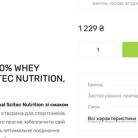
ваніль-лісові ягод
1
229
₴
00% WHEY
EC NUTRITION,
Бренд
Застосування препа
l Scitec Nutrition зі смаком
Смак
 створена для спортсменів,
Всі характеристики
то прагне забезпечити свій
ить оптимальне поєднання