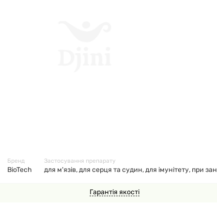
28318
Бренд
Застосування препарату
BioTech
для м'язів, для серця та судин, для імунітету, при 
Гарантія якості