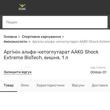
Головна
Спортивне харчування
Амінокислоти
Аргінін альфа-кетоглутарат AAKG Shock Extreme
Аргінін альфа-кетоглутарат AAKG Shock
Extreme BioTech, вишня, 1 л
0.0
КОД ТОВАРУ:
Залишити відгук
00466-01
Товар
Опис
Характеристики
Відгуки
Доставка