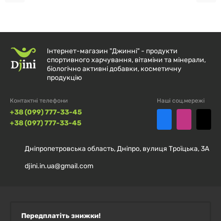
Не поєднуйте з алкоголем. Не приймати більше 6
мірних ложок протягом 4 годин або 10 мірних ложок
протягом 24 годин. Вживайте як частину здорової
Інтернет-магазин "Джинні" - продукти
дієти та програми фізичних вправ. Випивайте
спортивного харчування, вітаміни та мінерали,
принаймні 3 л води на день. фізичні вправи можуть
біологічно активні добавки, косметичну
продукцію
збільшити потребу в рідині.
Контактні телефони
Наші соц.мережі
1 порція = 9 г (прибл. 2 мірні ложки).
+38 (099) 777-33-45
+38 (097) 777-33-45
Дніпропетровська область, Дніпро, вулиця Троїцька, 3А
Кількість мірних
2
4
6
djini.in.ua@gmail.com
ложок
Рівень енергії
Легкий
Помірний
Інтенсивний
Передплатіть знижки!
Рівень
5