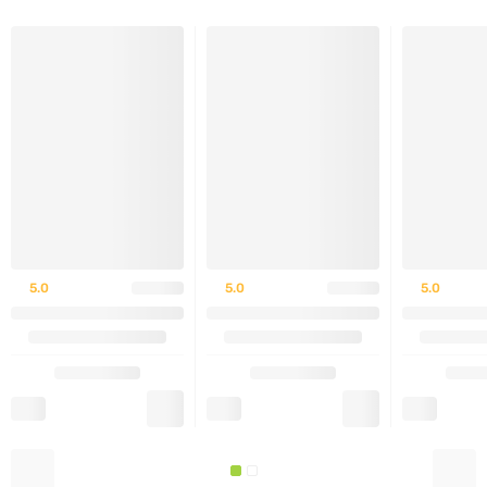
енергією, покращити концентрацію й відновлення
м’язів, не перевантажуючи організм надлишковим
кофеїном.
Не є лікарським засобом.
Зовнішній вигляд упаковки може бути змінено
виробником без попередження.
Рекомендації із застосування
5.0
5.0
5.0
9 г, приблизно 2 мірні ложки Essentials Amin.O
Energy™
300–360 мл холодної води
30 секунд, перемішуйте до повного розчинення