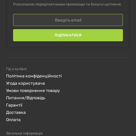
10 грамів
15 грамів
Розсилаємо передплатникам промокоди та бонуси щотижня.
амінокислот
грамів
Кофеїн
100 мг
200 мг
300 мг
ПІДПИСАТИСЯ
Склад
Гід з купівлі
Розмір порції:
9 г (прибл. 2 мірні ложки)
Політика конфіденційності
Угода користувача
Порцій в упаковці:
65
Умови повернення товару
Питання/Відповідь
% від
Гарантії
Кількість
Доставка
добової
в 1 порції
Оплата
норми
Загальна інформація