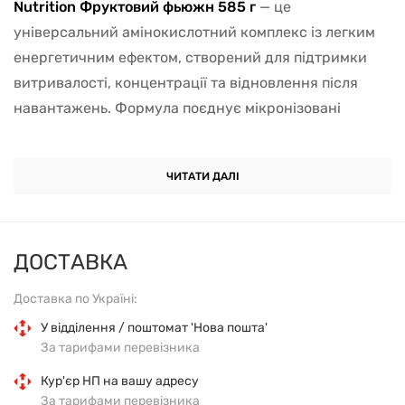
Nutrition Фруктовий фьюжн 585 г
— це
універсальний амінокислотний комплекс із легким
енергетичним ефектом, створений для підтримки
витривалості, концентрації та відновлення після
навантажень. Формула поєднує мікронізовані
амінокислоти, природні екстракти зеленого чаю та
зеленого кофе, а також помірну кількість кофеїну, що
ЧИТАТИ ДАЛІ
робить напій придатним як перед тренуванням, так і
протягом дня, коли потрібно підживити організм
енергією без перевантаження стимуляторами.
ДОСТАВКА
До складу входить
збалансована суміш незамінних
Доставка по Україні:
амінокислот
(BCAA: лейцин, ізолейцин і валін) та
умовно незамінних сполук
У відділення / поштомат 'Нова пошта'
, які беруть участь у
За тарифами перевізника
синтезі білка й підтримують роботу м’язів. Лейцин
активує процеси відновлення, ізолейцин і валін
Кур'єр НП на вашу адресу
За тарифами перевізника
допомагають зберігати силу та запобігають розпаду