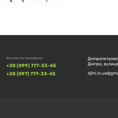
3
4
5
...
7
Контактні телефони
Дніпропетровс
Дніпро, вулиця
+38 (099) 777-33-45
djini.in.ua@gm
+38 (097) 777-33-45