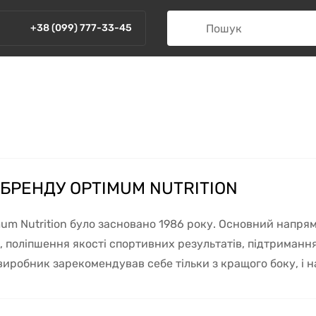
+38 (099) 777-33-45
 БРЕНДУ OPTIMUM NUTRITION
um Nutrition було засновано 1986 року. Основний напрям
, поліпшення якості спортивних результатів, підтриман
 виробник зарекомендував себе тільки з кращого боку, і 
казеїну і незамінних
амінокислот
без додавання кофеїн