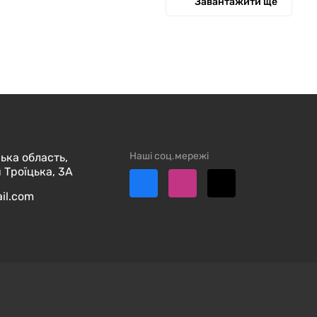
Завантажити ще
Наші соц.мережі
ька область,
 Троїцька, 3А
ail.com