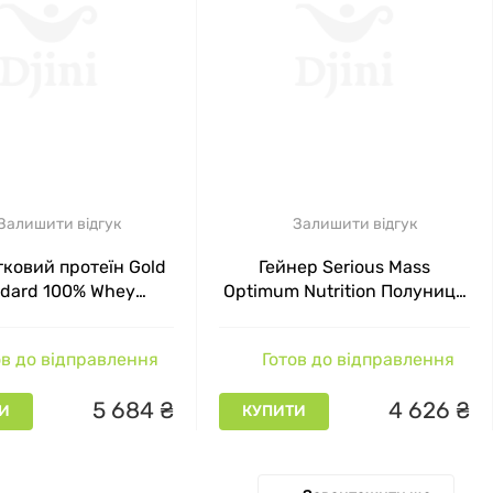
Залишити відгук
Залишити відгук
ковий протеїн Gold
Гейнер Serious Mass
ndard 100% Whey
Optimum Nutrition Полуниця
 Nutrition Полуниця
5440 г
 банан 2270 г
в до відправлення
Готов до відправлення
5
684
₴
4
626
₴
И
КУПИТИ