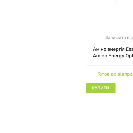
МАГАЗИ
На сайті Дж
буде безкош
Представлені
Залишити від
Optimum Nutr
Аміно енергія Ess
оформивши з
Amino Energy Op
супроводжує
Nutrition Апельси
Готов до відпр
КУПИТИ