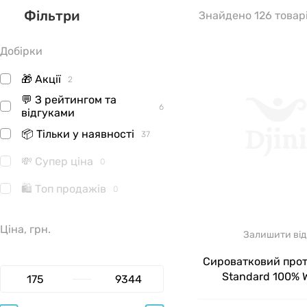
Фільтри
ДЕ ВИР
Знайдено 126 товар
Добірки
На підтверд
виробницт
🎁 Акції
2
починань до
💬 З рейтингом та
6
Нутрішн вир
відгуками
квадратних 
📦 Тільки у наявності
37
квартира ро
💸 Супер ціна
0
🛍 Топ продажів
0
АСОРТИ
Ціна, грн.
Продукція в
Залишити від
м'язову масу
Сироватковий прот
Standard 100% 
протеї
Optimum Nutrition 
шоколад 899