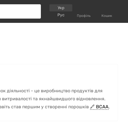
Укр
Рус
Профіль
Кошик
ок діяльності - це виробництво продуктів для
ня витривалості та якнайшвидшого відновлення.
навіть став першим у створенні порошків
ВСАА
,
у до складу.