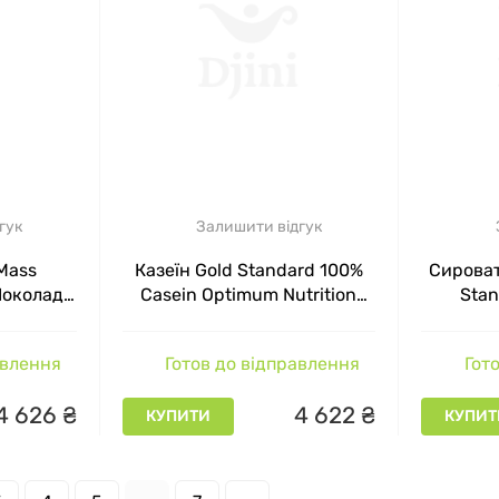
гук
Залишити відгук
Mass
Казеїн Gold Standard 100%
Сироват
Шоколад-
Casein Optimum Nutrition
Sta
.443 кг
Шоколадна арахісова паста
Optimum
1800 г
і
авлення
Готов до відправлення
Гото
4
626
₴
4
622
₴
КУПИТИ
КУПИТ