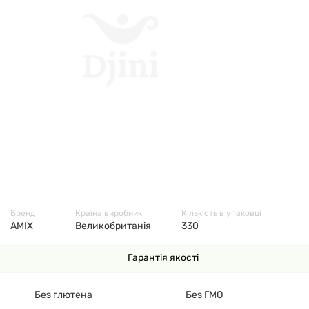
7662
Бренд
Країна виробник
Кількість в упаковці
AMIX
Великобританія
330
Гарантія якості
Без глютена
Без ГМО