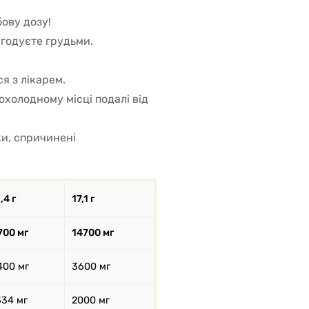
ову дозу!
 годуєте грудьми.
я з лікарем.
охолодному місці подалі від
ки, спричинені
,4 г
17,1 г
700 мг
14700 мг
400 мг
3600 мг
334 мг
2000 мг