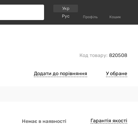
Укр
Рус
Профіль
Кошик
Код товару:
820508
Додати до порівняння
У обране
Гарантія якості
Немає в наявності