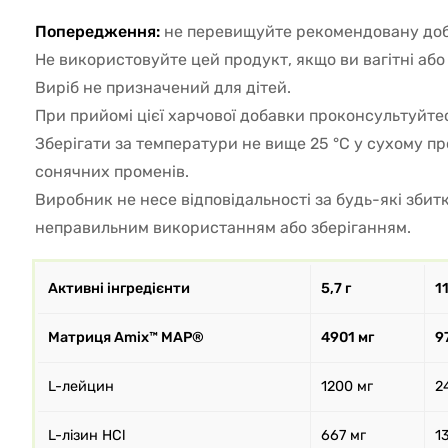
Попередження:
не перевищуйте рекомендовану доб
Не використовуйте цей продукт, якщо ви вагітні або
Виріб не призначений для дітей.
При прийомі цієї харчової добавки проконсультуйтес
Зберігати за температури не вище 25 °C у сухому пр
сонячних променів.
Виробник не несе відповідальності за будь-які збит
неправильним використанням або зберіганням.
Активні інгредієнти
5,7 г
11
Матриця Amix™ MAP®
4901 мг
9
L-лейцин
1200 мг
2
L-лізин HCl
667 мг
1