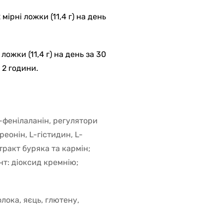
мірні ложки (11,4 г) на день
ложки (11,4 г) на день за 30
 2 години.
L-фенілаланін, регулятори
реонін, L-гістидин, L-
тракт буряка та кармін;
т: діоксид кремнію;
лока, яєць, глютену,