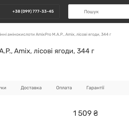
+38 (099) 777-33-45
нні амінокислоти AmixPrо M.A.P., Amix, лісові ягоди, 344 г
P., Amix, лісові ягоди, 344 г
уки
Доставка
Оплата
Гарантії
1
509
₴