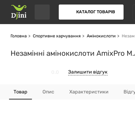
КАТАЛОГ ТОВАРІВ
Головна
Спортивне харчування
Амінокислоти
Незамі
Незамінні амінокислоти AmixPrо M.A.
Залишити відгук
0.0
Товар
Опис
Характеристики
Відг