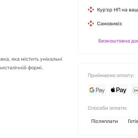
Кур'єр НП на ва
Самовивіз
Безкоштовна до
ка, яка містить унікальні
ристалічній формі.
Приймаємо оплату:
.
Способи оплати:
Післяплати
Гот