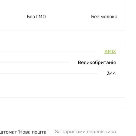
Без ГМО
Без молока
AMIX
Великобританія
344
За тарифами перевізника
оштомат 'Нова пошта'