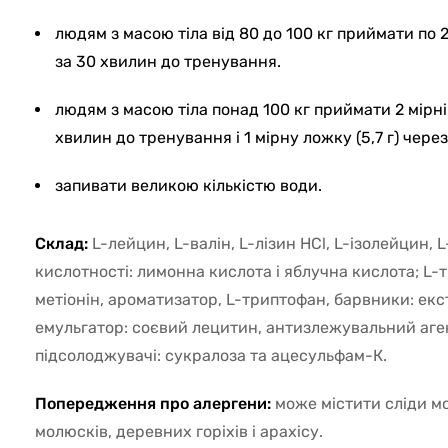
людям з масою тіла від 80 до 100 кг приймати по 2 
за 30 хвилин до тренування.
людям з масою тіла понад 100 кг приймати 2 мірні 
хвилин до тренування і 1 мірну ложку (5,7 г) через
запивати великою кількістю води.
Склад:
L-лейцин, L-валін, L-лізин HCl, L-ізолейцин, 
кислотності: лимонна кислота і яблучна кислота; L-т
метіонін, ароматизатор, L-триптофан, барвники: екс
емульгатор: соєвий лецитин, антизлежувальний аген
підсолоджувачі: сукралоза та ацесульфам-К.
Попередження про алергени:
може містити сліди мо
молюсків, деревних горіхів і арахісу.