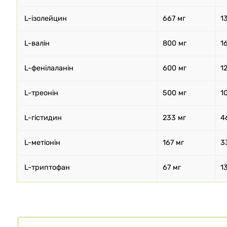
L-ізолейцин
667 мг
1
L-валін
800 мг
1
L-фенілаланін
600 мг
1
L-треонін
500 мг
1
L-гістидин
233 мг
4
L-метіонін
167 мг
3
L-триптофан
67 мг
1