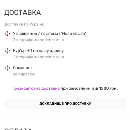
дискомфорт в пищеварении и аллергические
ДОСТАВКА
реакции. Передовые технологии также позволили
нам получить приятный, уникальный
Доставка по Україні:
вкус.Преимущества приема:
У відділення / поштомат 'Нова пошта'
За тарифами перевізника
Чистый изолят говяжьего белка
Кур'єр НП на вашу адресу
За тарифами перевізника
Высокое содержание и быстрая доставка всех
необходимых аминокислот
Самовивіз
за адресою
Без лактозы и глютена
Безкоштовна доставка
при замовленні
від 1500 грн.
Обогащен креаином
ДОКЛАДНІШЕ ПРО ДОСТАВКУ
Идеальная растворимость
Легкая усваиваиваемость