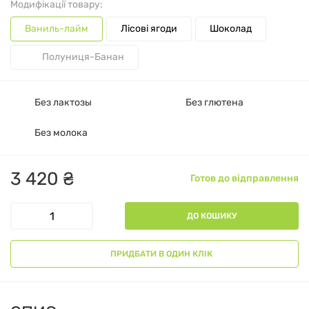
Модифікації товару:
Ваниль-лайм
Лісові ягоди
Шоколад
Полуниця-Банан
Без лактозы
Без глютена
Без молока
3
420
₴
Готов до відправлення
ДО КОШИКУ
ПРИДБАТИ В ОДИН КЛІК