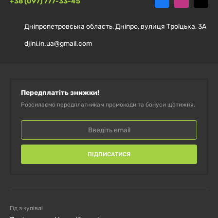
+38 (097) 777-33-45
Дніпропетровська область, Дніпро, вулиця Троїцька, 3А
djini.in.ua@gmail.com
Передплатіть знижки!
Розсилаємо передплатникам промокоди та бонуси щотижня.
ПІДПИСАТИСЯ
Гід з купівлі