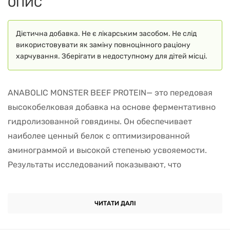
ОПИС
Дієтична добавка. Не є лікарським засобом. Не слід
використовувати як заміну повноцінного раціону
харчування. Зберігати в недоступному для дітей місці.
ANABOLIC MONSTER BEEF PROTEIN— это передовая
высокобелковая добавка на основе ферментативно
гидролизованной говядины. Он обеспечивает
наиболее ценный белок с оптимизированной
аминограммой и высокой степенью усвояемости.
Результаты исследований показывают, что
протеины, извлеченные из говяжьего мяса, имеют
наибольший анаболический эффект среди всех
ЧИТАТИ ДАЛІ
видов белков. Препапрат не содержит лактозы или
молочных белков, которые вызывают у многих людей