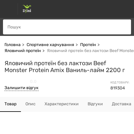
Головна
Спортивне харчування
Протеїн
Яловичий протеїн
Яловичий протеїн без лактози Beef Monste
Яловичий протеїн без лактози Beef
Monster Protein Amix Ваниль-лайм 2200 г
0.0
КОД ТОВАРУ:
Залишити відгук
819304
Товар
Опис
Характеристики
Відгуки
Доставка