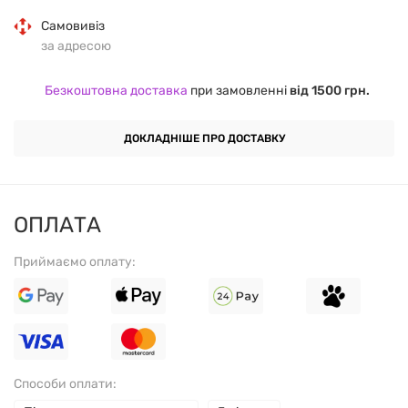
мг)
на порцію
Самовивіз
за адресою
Містить
вітамін B6
(0,5 мг), що сприяє засвоєнню
амінокислот
Безкоштовна доставка
при замовленні
від 1500 грн.
Підтримка під час інтенсивних тренувань і
ДОКЛАДНІШЕ ПРО ДОСТАВКУ
відновлення
Зручна форма —
150 капсул
в упаковці
ОПЛАТА
Мінімальна калорійність — 0 ккал у добовій дозі
Приймаємо оплату:
СКЛАД НА ПОРЦІЮ:
L-аргінін — 375 мг
Способи оплати:
L-орнітин (з 177,5 мг L-орнітину гідрохлориду) —