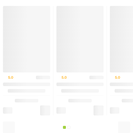
рекомендацією фахівця у сфері харчування.
ФОРМА ВИПУСКУ:
Банка містить
150 капсул
, зручна для тривалого
використання.
Не є лікарським засобом.
5.0
5.0
5.0