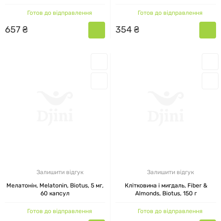
досліджень і включає вітаміни, мінерали,
Готов до відправлення
Готов до відправлення
амінокислоти, адаптогени та спортивні
657
₴
354
₴
добавки Biotus. У нас ви знайдете:
Biotus
Омега 3
— для підтримки серця,
мозку та суглобів
Biotus
Колаген
і гіалуронова кислота
Biotus — для молодості шкіри та здоров’я
суглобів
Biotus
Вітамін C
і Biotus Вітамін D3 — для
імунітету та міцних кісток
Залишити відгук
Залишити відгук
Мелатонін, Melatonin, Biotus, 5 мг,
Клітковина і мигдаль, Fiber &
Хондроїтин Biotus, магній Biotus, цинк Biotus,
60 капсул
Almonds, Biotus, 150 г
кальцій Biotus — для зміцнення опорно-
Готов до відправлення
Готов до відправлення
рухового апарату