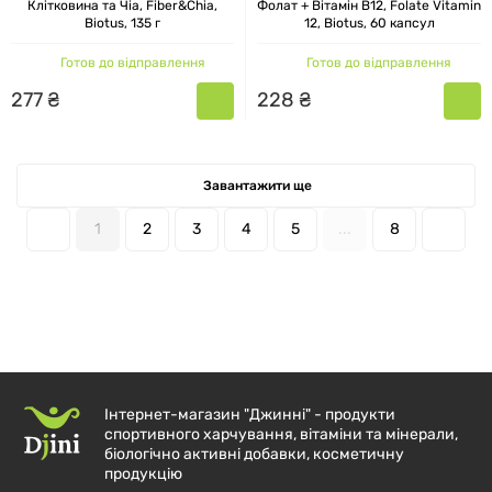
Клітковина та Чіа, Fiber&Chia,
Фолат + Вітамін В12, Folate Vitamin
Biotus, 135 г
12, Biotus, 60 капсул
Готов до відправлення
Готов до відправлення
277
₴
228
₴
Завантажити ще
1
2
3
4
5
...
8
Інтернет-магазин "Джинні" - продукти
спортивного харчування, вітаміни та мінерали,
біологічно активні добавки, косметичну
продукцію