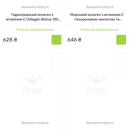
Залишити відгук
Залишити відгук
Гідролізований колаген з
Морський колаген з вітаміном C
вітаміном C Collagen Biotus 120
гіалуроновою кислотою та
таблеток
мінералами Marine Collagen Biotus
120 капсул
Готов до відправлення
Готов до відправлення
628
₴
646
₴
Залишити відгук
Залишити відгук