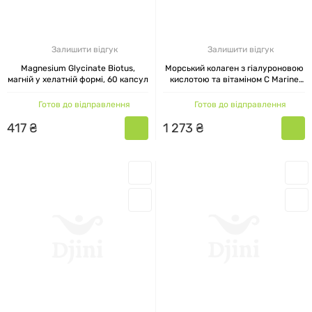
Залишити відгук
Залишити відгук
Magnesium Glycinate Biotus,
Морський колаген з гіалуроновою
магній у хелатній формі, 60 капсул
кислотою та вітаміном C Marine
Sourced Collagen Peptides Biotus
30 пакетиків 154.5 г
Готов до відправлення
Готов до відправлення
417
₴
1
273
₴