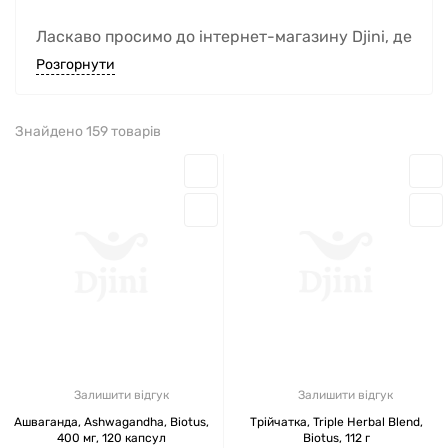
Ласкаво просимо до інтернет-магазину Djini, де
ви можете купити оригінальні вітаміни Biotus
Розгорнути
(Біотус) — один із провідних брендів у сфері
здоров’я та нутрицевтики в Україні. На сайті ви
Знайдено 159 товарів
знайдете широкий асортимент продукції
Biotus, а наш магазин пропонує швидку
доставку, гарантію якості та реальні відгуки
про Biotus від задоволених клієнтів.
ЧОМУ ОБИРАЮТЬ BIOTUS В
УКРАЇНІ?
Biotus Україна — це синонім натуральності,
Залишити відгук
Залишити відгук
ефективності та інновацій. Продукція Biotus
Ашваганда, Ashwagandha, Biotus,
Трійчатка, Triple Herbal Blend,
розроблена з урахуванням новітніх наукових
400 мг, 120 капсул
Biotus, 112 г