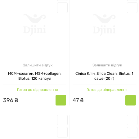
Biotus — це міжнародний бренд,
представлений і адаптований під український
ринок. Він поєднує світові стандарти якості та
потреби місцевого покупця. Незалежно від того,
чи шукаєте ви риб’ячий жир Biotus, вітамін D
Biotus, або потребуєте підтримки шкіри та
суглобів з колагеном Biotus — у нас є все
Залишити відгук
Залишити відгук
необхідне.
МСМ+колаген, MSM+collagen,
Сіліка Клін, Silica Clean, Biotus, 1
Biotus, 120 капсул
саше (20 г)
Готов до відправлення
Готов до відправлення
396
₴
47
₴