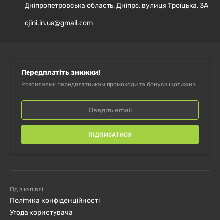
Дніпропетровська область, Дніпро, вулиця Троїцька, 3А
Лимонна кислота (регулятор
djini.in.ua@gmail.com
---
кислотності)
Підсолоджувач (сукралоза або
---
аналог)
Передплатіть знижки!
Розсилаємо передплатникам промокоди та бонуси щотижня.
ПРОТИПОКАЗАННЯ:
Не рекомендується приймати дітям, вагітним і
ПІДПИСАТИСЯ
жінкам, що годують груддю. Протипоказано людям із
захворюваннями нирок, порушеннями водно-
сольового балансу, а також при індивідуальній
непереносимості компонентів продукту. Перед
Гід з купівлі
Політика конфіденційності
початком прийому обов’язково проконсультуйтеся з
Угода користувача
лікарем.