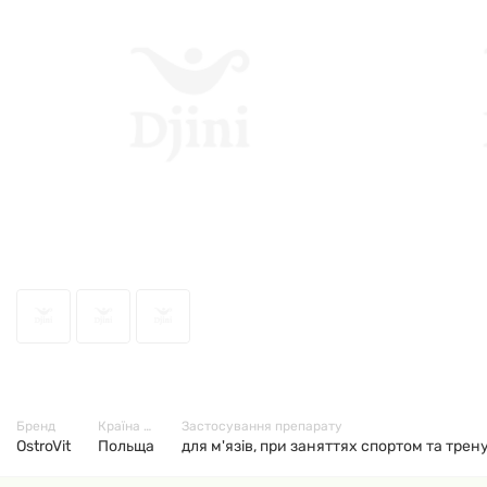
64497
Бренд
Країна виробник
Застосування препарату
OstroVit
Польща
для м'язів, при заняттях спортом та тре