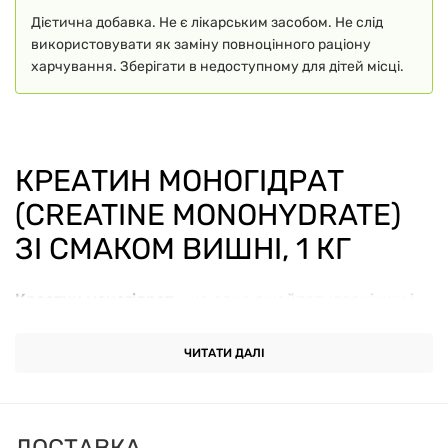
Дієтична добавка. Не є лікарським засобом. Не слід
використовувати як заміну повноцінного раціону
харчування. Зберігати в недоступному для дітей місці.
КРЕАТИН МОНОГІДРАТ
(CREATINE MONOHYDRATE)
ЗІ СМАКОМ ВИШНІ, 1 КГ
Креатин моногідрат
– це одна з найпопулярніших і
найефективніших добавок для підвищення
спортивної продуктивності, сили та витривалості.
ЧИТАТИ ДАЛІ
Даний продукт у формі порошку зі
смаком вишні
ідеально підходить для спортсменів, бодібілдерів, а
також усіх, хто прагне покращити свої результати у