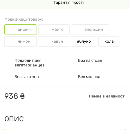
Гарантія якості
Модифікації товару:
вишня
манго
апельсин
лимон
кавун
яблуко
кола
Подходит для
Без лактозы
вегетарианцев
Без глютена
Без молока
938
₴
Немає в наявності
ОПИС