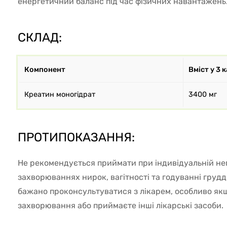
енергетичний баланс під час фізичних навантажень
СКЛАД:
Компонент
Вміст у 3 
Креатин моногідрат
3400 мг
ПРОТИПОКАЗАННЯ:
Не рекомендується приймати при індивідуальній не
захворюваннях нирок, вагітності та годуванні груд
бажано проконсультуватися з лікарем, особливо якщ
захворювання або приймаєте інші лікарські засоби.