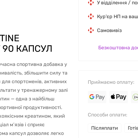
У відділення / п
Кур'єр НП на ва
Самовивіз
TINE
 90 КАПСУЛ
Безкоштовна до
учасна спортивна добавка у
ивалість, збільшити силу та
й для спортсменів, активних
Приймаємо оплату:
ультати у тренажерному залі
атин — одна з найбільш
ортивної продуктивності.
Способи оплати:
окоякісним креатином, який
ал м’язів і сприяє
Післяплати
Гот
рма капсул дозволяє легко