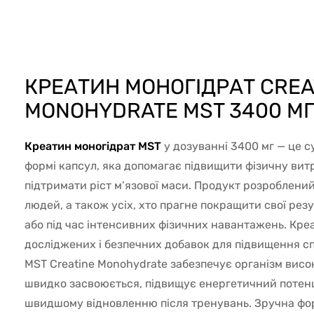
68361
КРЕАТИН МОНОГІДРАТ CREA
MONOHYDRATE MST 3400 МГ
Креатин моногідрат MST
у дозуванні 3400 мг — це с
формі капсул, яка допомагає підвищити фізичну витр
підтримати ріст м’язової маси. Продукт розроблени
людей, а також усіх, хто прагне покращити свої рез
або під час інтенсивних фізичних навантажень. Кре
досліджених і безпечних добавок для підвищення сп
MST Creatine Monohydrate забезпечує організм вис
швидко засвоюється, підвищує енергетичний потенці
швидшому відновленню після тренувань. Зручна фо