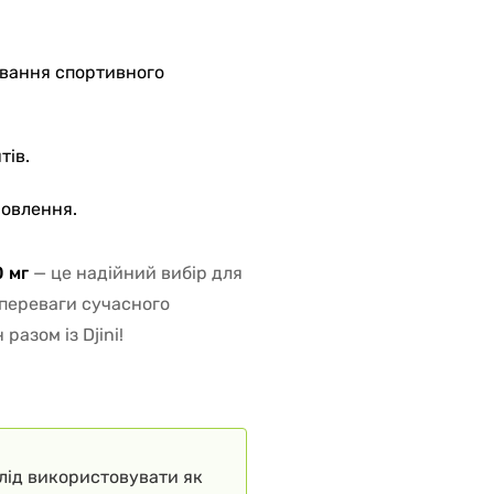
ування спортивного
тів.
овлення.
0 мг
— це надійний вибір для
ь переваги сучасного
азом із Djini!
слід використовувати як