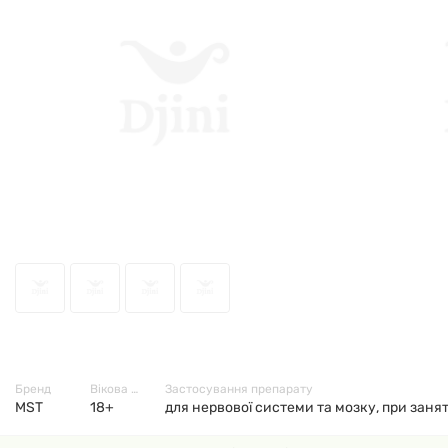
62988
Бренд
Вікова група
Застосування препарату
MST
18+
для нервової системи та мозку, при занят