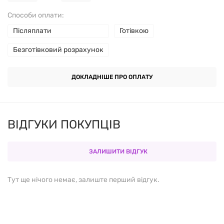
Способи оплати:
Гідроксипропілметилцелюлоза
Післяплати
Готівкою
Антизлежувальні агенти (магнієві солі жирних
Безготівковий розрахунок
кислот, діоксид кремнію)
ДОКЛАДНІШЕ ПРО ОПЛАТУ
Переваги продукту
Містить чисту ГАМК у високому дозуванні — 1000
ВІДГУКИ ПОКУПЦІВ
мг на капсулу
Підтримує психоемоційний баланс і якість сну
ЗАЛИШИТИ ВІДГУК
Зручна форма — рослинні капсули
Тут ще нічого немає, залиште перший відгук.
Підходить для вечірнього прийому
Не містить шкідливих домішок