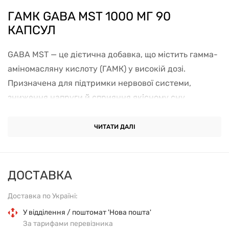
ГАМК GABA MST 1000 МГ 90
КАПСУЛ
GABA MST — це дієтична добавка, що містить гамма-
аміномасляну кислоту (ГАМК) у високій дозі.
Призначена для підтримки нервової системи,
зниження напруги й сприяння якісному сну.
Підходить для людей із високим рівнем стресу та
напруженням у вечірній час.
ЧИТАТИ ДАЛІ
Основні характеристики
ДОСТАВКА
Форма випуску: капсули
Доставка по Україні:
Дозування: 1000 мг ГАМК у 1 капсулі
У відділення / поштомат 'Нова пошта'
За тарифами перевізника