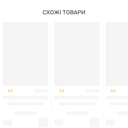
СХОЖІ ТОВАРИ
Як застосовувати
Приймати по 2 капсули на день, бажано за 30
хвилин до сну, запиваючи склянкою води (200 мл).
Протипоказання та застереження
Індивідуальна непереносимість компонентів
Не рекомендується дітям, вагітним і жінкам у
період лактації
5.0
5.0
5.0
Не перевищувати рекомендовану добову дозу
Про бренд
MST — німецький виробник спортивного харчування