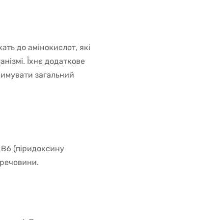
ать до амінокислот, які
нізмі. Їхнє додаткове
римувати загальний
 B6 (піридоксину
 речовини.