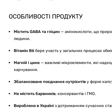
ОСОБЛИВОСТІ ПРОДУКТУ
Містить GABA та гліцин
— амінокислоти, що природ
людини.
Вітамін B6
бере участь у загальних процесах обмі
Магній і цинк
— важливі мікроелементи, які надхо
харчування.
Збалансоване поєднання нутрієнтів
у формі капс
Не містить барвників
, консервантів і ГМО.
Вироблено в Україні
з дотриманням сучасних стан