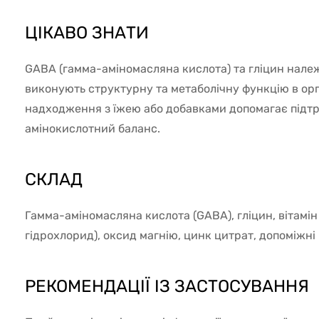
ЦІКАВО ЗНАТИ
GABA (гамма-аміномасляна кислота) та гліцин належ
виконують структурну та метаболічну функцію в орга
надходження з їжею або добавками допомагає підт
амінокислотний баланс.
СКЛАД
Гамма-аміномасляна кислота (GABA), гліцин, вітамін
гідрохлорид), оксид магнію, цинк цитрат, допоміжні
РЕКОМЕНДАЦІЇ ІЗ ЗАСТОСУВАННЯ