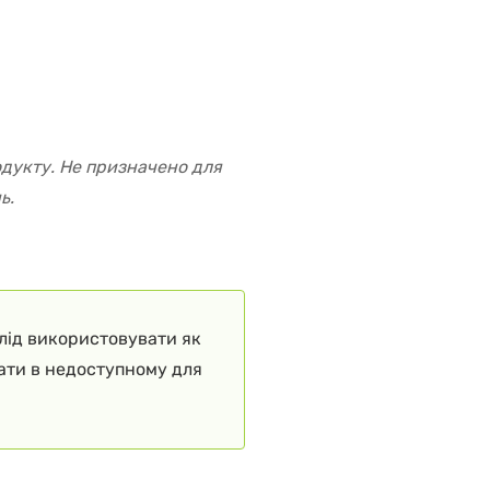
одукту. Не призначено для
ь.
слід використовувати як
гати в недоступному для