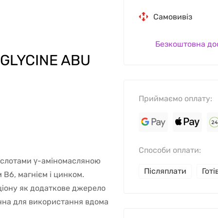
Самовивіз
Безкоштовна до
GLYCINE ABU
Приймаємо оплату:
Способи оплати:
кислотами γ-аміномасляною
Післяплати
Гот
 B6, магнієм і цинком.
іону як додаткове джерело
учна для використання вдома