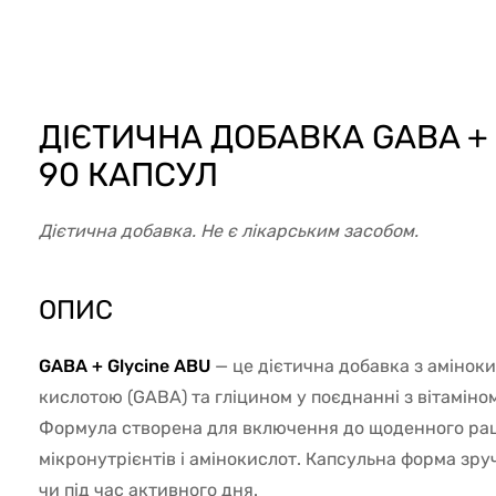
8541
ДІЄТИЧНА ДОБАВКА GABA + 
90 КАПСУЛ
Дієтична добавка. Не є лікарським засобом.
ОПИС
GABA + Glycine ABU
— це дієтична добавка з аміно
кислотою (GABA) та гліцином у поєднанні з вітаміном
Формула створена для включення до щоденного рац
мікронутрієнтів і амінокислот. Капсульна форма зр
чи під час активного дня.