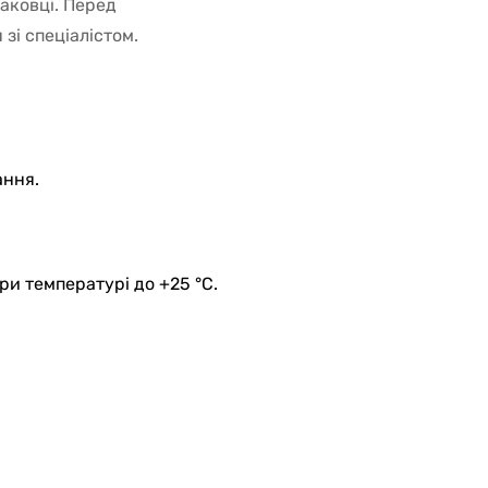
паковці. Перед
і спеціалістом.
ання.
при температурі до +25 °C.