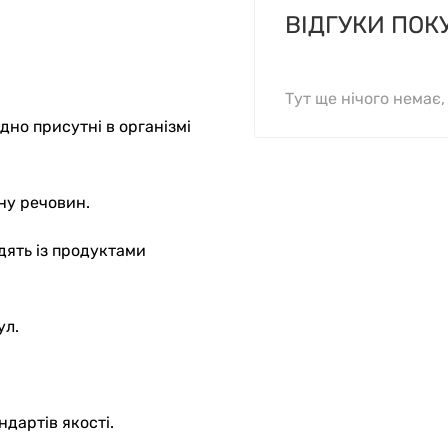
ВІДГУКИ ПОК
Тут ще нічого немає
но присутні в організмі
ну речовин.
дять із продуктами
ул.
дартів якості.