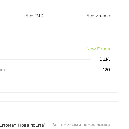
Без ГМО
Без молока
Now Foods
США
 шт
120
За тарифами перевізника
оштомат 'Нова пошта'