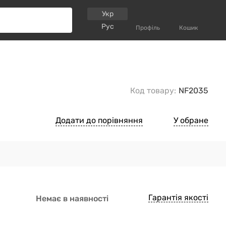
Укр
Рус
Профіль
Кошик
Код товару:
NF2035
Додати до порівняння
У обране
Гарантія якості
Немає в наявності