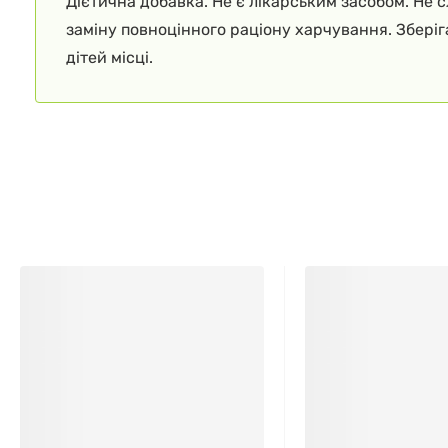
Дієтична добавка. Не є лікарським засобом. Не 
заміну повноцінного раціону харчування. Збері
дітей місці.