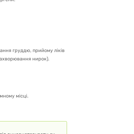
вання груддю, прийому ліків
захворювання нирок).
мному місці.