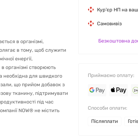
Кур'єр НП на ва
Самовивіз
Безкоштовна до
ється в організмі,
олягає в тому, щоб служити
чної енергії,
 в організмі створюють
Приймаємо оплату:
ка необхідна для швидкого
зали, що прийом добавок з
зову тканину, підтримувати
продуктивності під час
Способи оплати:
омпанії NOW® не містить
Післяплати
Гот