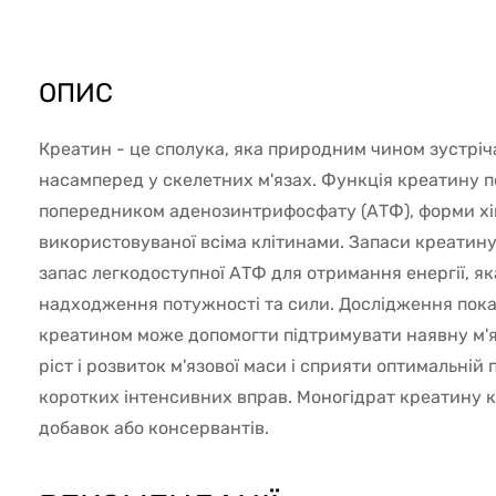
706
ОПИС
Креатин - це сполука, яка природним чином зустріча
насамперед у скелетних м'язах. Функція креатину п
попередником аденозинтрифосфату (АТФ), форми хімі
використовуваної всіма клітинами. Запаси креатину
запас легкодоступної АТФ для отримання енергії, я
надходження потужності та сили. Дослідження пока
креатином може допомогти підтримувати наявну м'я
ріст і розвиток м'язової маси і сприяти оптимальній 
коротких інтенсивних вправ. Моногідрат креатину к
добавок або консервантів.