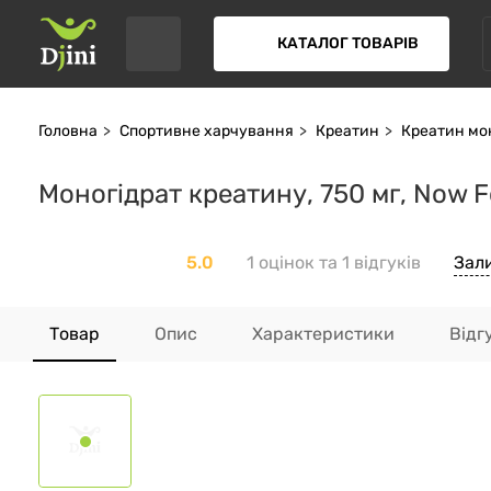
КАТАЛОГ ТОВАРІВ
Головна
Спортивне харчування
Креатин
Креатин мо
Моногідрат креатину, 750 мг, Now F
5.0
1 оцінок та 1 відгуків
Зал
Товар
Опис
Характеристики
Відг