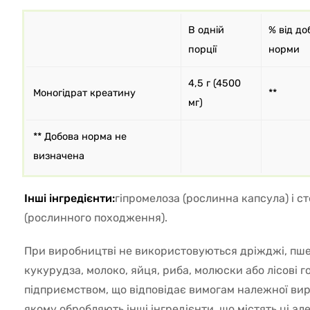
В одній
% від до
порції
норми
4,5 г (4500
Моногідрат креатину
**
мг)
** Добова норма не
визначена
Інші інгредієнти:
гіпромелоза (рослинна капсула) і с
(рослинного походження).
При виробництві не використовуються дріжджі, пше
кукурудза, молоко, яйця, риба, молюски або лісові г
підприємством, що відповідає вимогам належної вир
якому обробляють інші інгредієнти, що містять ці ал