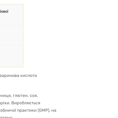
бової
теаринова кислота
ниця, глютен, соя,
оріхи. Виробляється
обничої практики (GMP), на
ергени.