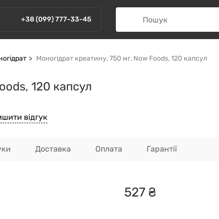
+38 (099) 777-33-45
ногідрат
Моногідрат креатину, 750 мг, Now Foods, 120 капсул
oods, 120 капсул
ишити відгук
уки
Доставка
Оплата
Гарантії
527
₴