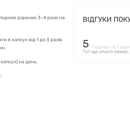
лодкою рідиною 3–4 рази на
ВІДГУКИ ПОК
и 6 капсул від 1 до 3 разів
5
1 оцінок та 1 відг
ин.
Тут ще нічого немає
капсул) на день.
;