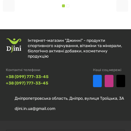
орієнтуватися на інструкцію виробника на упаковці)
з водою за 20–30 хвилин до тренування. Не
перевищуйте рекомендовану добову дозу. Продукт
не призначений для дітей, вагітних і жінок, що
годують. Перед початком прийому бажано
Інтернет-магазин "Джинні" - продукти
проконсультуватися з лікарем, особливо при
спортивного харчування, вітаміни та мінерали,
наявності хронічних захворювань або підвищеній
біологічно активні добавки, косметичну
продукцію
чутливості до стимуляторів.
Контактні телефони
Наші соц.мережі
+38 (099) 777-33-45
+38 (097) 777-33-45
Дніпропетровська область, Дніпро, вулиця Троїцька, 3А
djini.in.ua@gmail.com