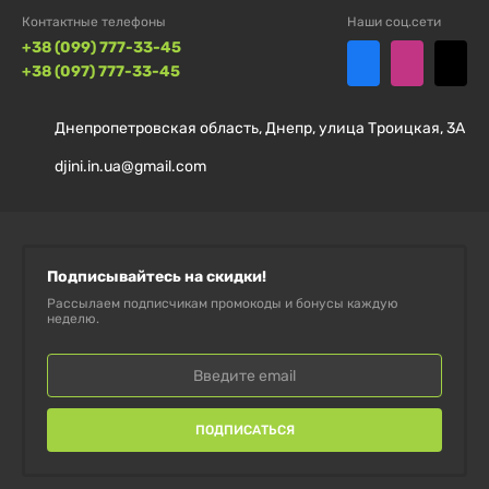
Контактные телефоны
Наши соц.сети
+38 (099) 777-33-45
СОСТАВ:
+38 (097) 777-33-45
Количество на
Днепропетровская область, Днепр, улица Троицкая, 3А
Ингредиент
порцию (30 г)
djini.in.ua@gmail.com
Гидролизат говяжьего белка
27 мг
Ароматизатор (булочка с
Подписывайтесь на скидки!
-
корицей)
Рассылаем подписчикам промокоды и бонусы каждую
неделю.
Подсластители (сукралоза,
-
ацесульфам К)
Загуститель (гуаровая камедь)
-
ПОДПИСАТЬСЯ
Краситель (карамельный цвет)
-