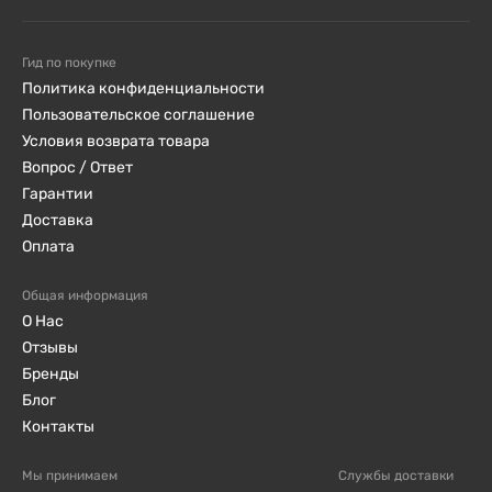
Соль
-
Гид по покупке
Политика конфиденциальности
Состав подтвержден по информации с
Пользовательское соглашение
Условия возврата товара
официального сайта Scitec Nutrition и iHerb для
Вопрос / Ответ
продукта "100% Beef Protein, Cinnamon Roll, 900 г".
Гарантии
Доставка
ПРОТИВОПОКАЗАНИЯ:
Оплата
Общая информация
Не рекомендуется лицам с индивидуальной
О Нас
непереносимостью говядины или компонентов
Отзывы
продукта. Перед употреблением
Бренды
проконсультируйтесь с врачом при наличии
Блог
хронических заболеваний, беременности или
Контакты
кормления грудью. Не превышайте рекомендуемую
Мы принимаем
Службы доставки
суточную дозу.