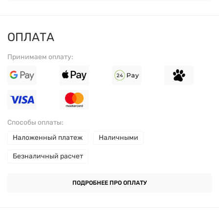
белка. Вкус
ваниль
— нежный, кремовый и приятный
даже при ежедневном употреблении.
ОПЛАТА
ПОЛЬЗА И ОСОБЕННОСТИ
Принимаем оплату:
Содержит 22 г белка на порцию для поддержания
мышц.
Медленное высвобождение аминокислот до 8
Способы оплаты:
часов.
Наложенный платеж
Наличными
Подходит как ночной или заменяемый прием
Безналичный расчет
пищи.
ПОДРОБНЕЕ ПРО ОПЛАТУ
Дополнено L-глютамином и таурином для
восстановления после нагрузок.