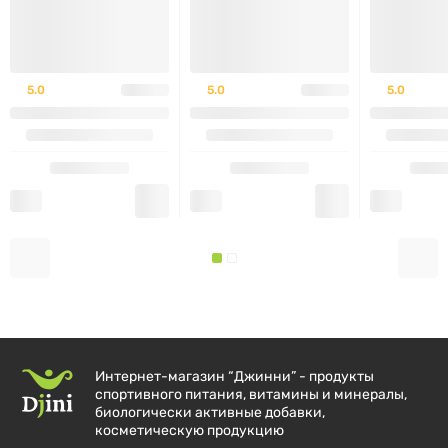
Углеводы
2,8 г
— из них сахара
2,8 г
5.0
5.0
5.0
Белок
22 г
Смесь пищеварительных ферментов
24 мг
Папаин
12 мг
Бромелайн
12 мг
Аминокислотная смесь
400 мг
L-глутамин
200 мг
Интернет-магазин “Джинни” - продукты
спортивного питания, витамины и минералы,
Таурин
200 мг
биологически активные добавки,
косметическую продукцию