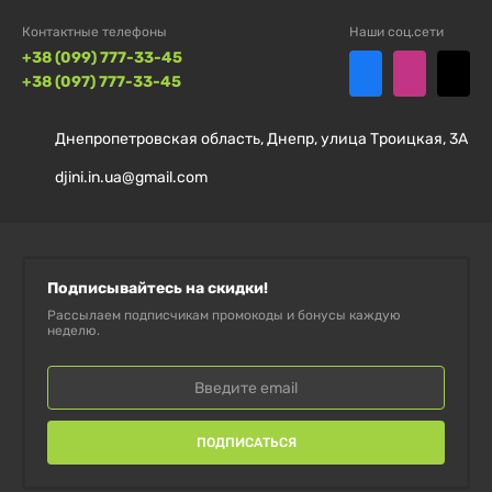
Контактные телефоны
Наши соц.сети
СОСТАВ
+38 (099) 777-33-45
+38 (097) 777-33-45
Комплекс молочного белка (концентрат
мицеллярного казеина и кальциевого казеината),
Днепропетровская область, Днепр, улица Троицкая, 3А
порошок белого шоколада (сахар, какао-порошок
djini.in.ua@gmail.com
33,4%, сухое обезжиренное молоко, декстроза),
ароматизаторы (дыня, белый шоколад), хлорид
натрия, L- (ацесульфам К, сукралоза), бромелайн (из
ананаса), папаин (из папаи), красители.
Подписывайтесь на скидки!
Рассылаем подписчикам промокоды и бонусы каждую
неделю.
КАК ПРИНИМАТЬ
Смешайте
1 порцию (30 г)
с 250 – 300 мл воды или
молока. Принимайте 1-2 раза в день — между
ПОДПИСАТЬСЯ
приемами пищи или перед сном для