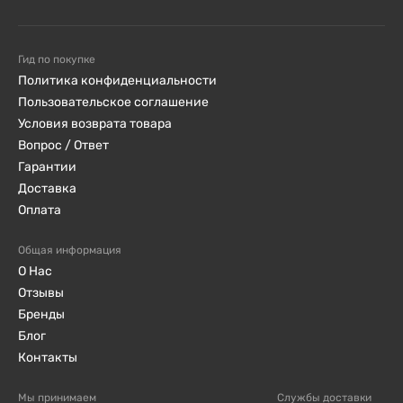
продолжительного белкового питания. Может
использоваться как заменитель вечернего перекуса.
Гид по покупке
Политика конфиденциальности
КОМУ СЛЕДУЕТ БЫТЬ
Пользовательское соглашение
ОСТОРОЖНЫМ
Условия возврата товара
Вопрос / Ответ
Гарантии
Не превышайте рекомендованную суточную дозу.
Доставка
Оплата
Не рекомендовано детям, беременным и
кормящим грудью.
Общая информация
О Нас
Содержит молоко — не подходит людям с
Отзывы
непереносимостью лактозы.
Бренды
Блог
Хранить в сухом, прохладном месте при
Контакты
температуре до 25°C.
Мы принимаем
Службы доставки