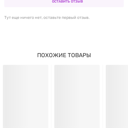
ОСТАВИТЬ ОТЗЫВ
Сбалансированная дозировка:
упаковка
Тут еще ничего нет, оставьте первый отзыв.
содержит 300 г порошка - удобно для
регулярного использования.
Надежный производитель:
бренд
BioTech
известен высокими стандартами качества и
ПОХОЖИЕ ТОВАРЫ
заботой о потребителе.
СОСТАВ И ФОРМА ВЫПУСКА
Креатин моногидрат Creatine Monohydrate BioTech
представлен в виде порошка со вкусом неоновый
цитрус. Вес упаковки - 300 г. В состав входят
компоненты, характерные для подобных продуктов
этой категории. Детальный состав всегда указан на