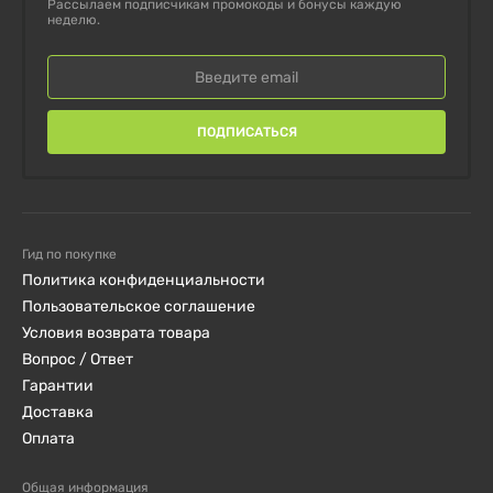
Рассылаем подписчикам промокоды и бонусы каждую
неделю.
эффективностью.
ПОЧЕМУ СЛЕДУЕТ ВЫБРАТЬ ЭТОТ
ПРОДУКТ?
ПОДПИСАТЬСЯ
100% сывороточный протеин концентрат для
быстрого восстановления и роста мышц.
Гид по покупке
Натуральный вкус позволяет легко смешивать с
Политика конфиденциальности
другими добавками.
Пользовательское соглашение
Условия возврата товара
Высокая биодоступность белка для
Вопрос / Ответ
Гарантии
максимального эффекта после тренировок.
Доставка
Оплата
Удобный формат порошка для приготовления
протеиновых коктейлей и использования в
Общая информация