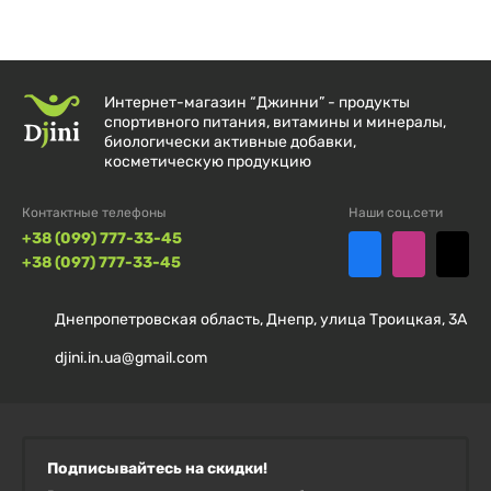
Не рекомендуется людям с непереносимостью
лактозы или аллергией на молочные продукты.
Перед использованием проконсультируйтесь с
Интернет-магазин “Джинни” - продукты
врачом, если имеете хронические заболевания
спортивного питания, витамины и минералы,
биологически активные добавки,
или принимаете другие добавки.
косметическую продукцию
Не превышайте рекомендованную дозу.
Контактные телефоны
Наши соц.сети
+38 (099) 777-33-45
+38 (097) 777-33-45
ОПИСАНИЕ БРЕНДА
Днепропетровская область, Днепр, улица Троицкая, 3А
Olimp — ведущий польский производитель
djini.in.ua@gmail.com
спортивного питания, который предлагает
высококачественные продукты для поддержки
мышечного восстановления, роста и общего
здоровья. Продукция бренда отличается научно
Подписывайтесь на скидки!
обоснованным подходом и высокой