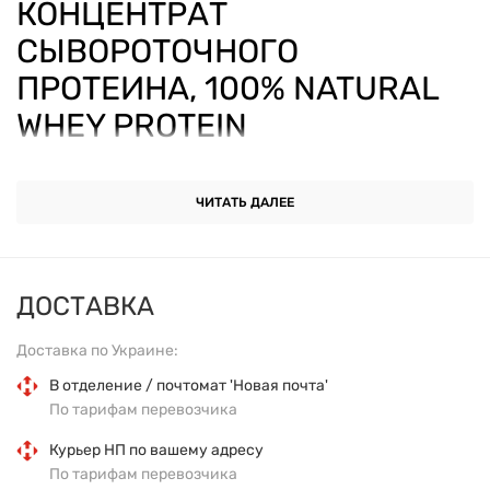
КОНЦЕНТРАТ
СЫВОРОТОЧНОГО
ПРОТЕИНА, 100% NATURAL
WHEY PROTEIN
CONCENTRATE, OLIMP,
НАТУРАЛЬНЫЙ ВКУС, 700 Г
ЧИТАТЬ ДАЛЕЕ
ОСНОВНЫЕ ХАРАКТЕРИСТИКИ
ДОСТАВКА
Форма выпуска:
порошок.
Доставка по Украине:
В отделение / почтомат 'Новая почта'
Вес:
700 г.
По тарифам перевозчика
Вкус:
натуральный.
Курьер НП по вашему адресу
По тарифам перевозчика