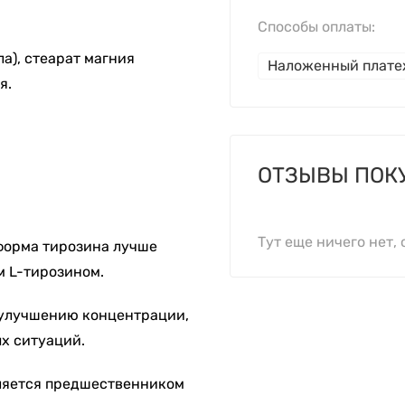
Способы оплаты:
а), стеарат магния
Наложенный плат
я.
ОТЗЫВЫ ПОК
Тут еще ничего нет, 
форма тирозина лучше
м L-тирозином.
 улучшению концентрации,
ых ситуаций.
ляется предшественником