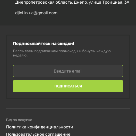
272 mg треонина,
Днепропетровская область, Днепр, улица Троицкая, 3А
djini.in.ua@gmail.com
134 mg тирозина,
238 mg валина.
Подписывайтесь на скидки!
Состав препарата: гидролизат концентрата белка
Рассылаем подписчикам промокоды и бонусы каждую
сывороточного типа, стеарат магния, кремния
неделю.
диоксид, целлюлоза.
Только для взрослых. Перед применением во время
беременности, кормления грудью, приема лекарств
ПОДПИСАТЬСЯ
или при наличии каких-либо заболеваний следует
проконсультироваться с врачом. Хранить в
недоступном для детей месте.
Гид по покупке
Продукт может естественным образом менять цвет.
Политика конфиденциальности
Пользовательское соглашение