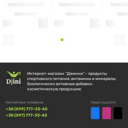
118 mg цистина,
432 mg лицитина,
88 mg метионина,
238 mg пролина,
423 mg лизина,
Интернет-магазин “Джинни” - продукты
67 mg гистидина,
спортивного питания, витамины и минералы,
биологически активные добавки,
126 mg фениланина,
косметическую продукцию
209 mg серина,
Контактные телефоны
Наши соц.сети
+38 (099) 777-33-45
+38 (097) 777-33-45
71 mg триптофана,