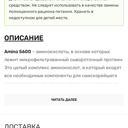
средством. Не следует использовать в качестве замены
полноценного рациона питания. Хранить в
недоступном для детей месте.
ОПИСАНИЕ
Amino 5600
– аминокислоты, в основе которых
лежит микрофильтрованный сывороточный протеин.
Это целый комплекс аминокислот, в который входят
все необходимые компоненты для наискорейшего
восстановления после тренировок и максимально
быстрого набора мышечной массы.
ЧИТАТЬ ДАЛЕЕ
Amino 5600 – это результат плодотворного труда
целого штата научных сотрудников и работников
компании
Scitec Nutrition. Amino 5600
– это точная
ДОСТАВКА