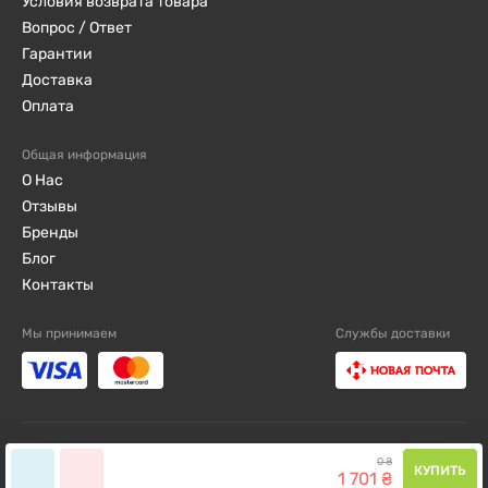
Условия возврата товара
Вопрос / Ответ
Гарантии
Доставка
Оплата
Общая информация
О Нас
Отзывы
Бренды
Блог
Контакты
Мы принимаем
Службы доставки
djini.com.ua ©2019 - 2026 / Все права защищены
0
₴
КУПИТЬ
1
701
₴