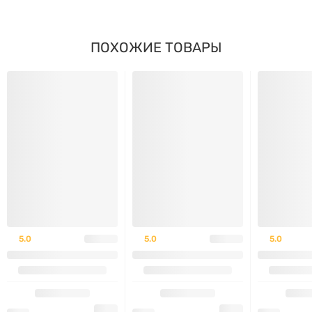
30 минут до тренировки для оптимального
эффекта.
ПОХОЖИЕ ТОВАРЫ
ПРОТИВОПОКАЗАНИЯ ИЛИ
ОСОБЕННОСТИ ИСПОЛЬЗОВАНИЯ
Не рекомендуется людям с аллергией на
отдельные компоненты продукта.
Проконсультируйтесь с врачом, если вы
беременны, кормите грудью или хронические
заболевания.
5.0
5.0
5.0
Избегайте поздно вечером, чтобы не мешать сну.
ОПИСАНИЕ БРЕНДА