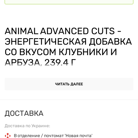
ANIMAL ADVANCED CUTS -
ЭНЕРГЕТИЧЕСКАЯ ДОБАВКА
СО ВКУСОМ КЛУБНИКИ И
АРБУЗА, 239.4 Г
ОСНОВНЫЕ ХАРАКТЕРИСТИКИ
ЧИТАТЬ ДАЛЕЕ
Форма выпуска:
порошок.
ДОСТАВКА
Объем:
239.4 г.
Доставка по Украине:
Вкус:
клубника и арбуз.
В отделение / почтомат 'Новая почта'