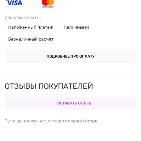
Высококачественные ингредиенты для
Способы оплаты:
максимизации результатов.
Наложенный платеж
Наличными
Легкое приготовление и быстрое растворение в
Безналичный расчет
воде.
ПОДРОБНЕЕ ПРО ОПЛАТУ
РЕКОМЕНДАЦИИ ПО
ИСПОЛЬЗОВАНИЮ
ОТЗЫВЫ ПОКУПАТЕЛЕЙ
Для кого подходит:
спортсмены, фитнес-
энтузиасты и все, кто стремится повысить свою
ОСТАВИТЬ ОТЗЫВ
энергию и выносливость во время тренировок.
Тут еще ничего нет, оставьте первый отзыв.
Как использовать:
смешайте одну мерную ложку
(примерно 10 г) с 240-360 мл воды. Принимайте за