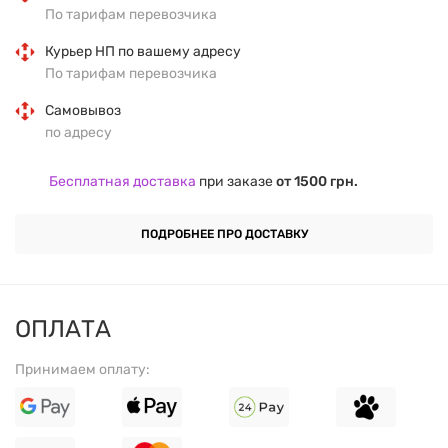
По тарифам перевозчика
Основные ингредиенты:
комплекс аминокислот,
Курьер НП по вашему адресу
энергетические компоненты, натуральные и
По тарифам перевозчика
искусственные ароматизаторы.
Самовывоз
Страна производитель:
США.
по адресу
Бесплатная доставка
при заказе
от 1500 грн.
ПРЕИМУЩЕСТВА ТОВАРА
ПОДРОБНЕЕ ПРО ДОСТАВКУ
Обеспечивает быстрое восстановление энергии
перед тренировкой.
ОПЛАТА
Поддерживает повышенную выносливость и
производительность.
Принимаем оплату:
Прекрасный вкус клубники и арбуза делает
прием добавки удовольствием.