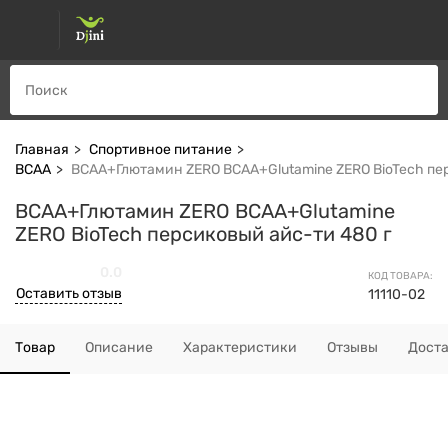
Главная
Спортивное питание
ВСАА
BCAA+Глютамин ZERO BCAA+Glutamine ZERO BioTech пе
BCAA+Глютамин ZERO BCAA+Glutamine
ZERO BioTech персиковый айс-ти 480 г
0.0
КОД ТОВАРА:
Оставить отзыв
11110-02
Товар
Описание
Характеристики
Отзывы
Дост