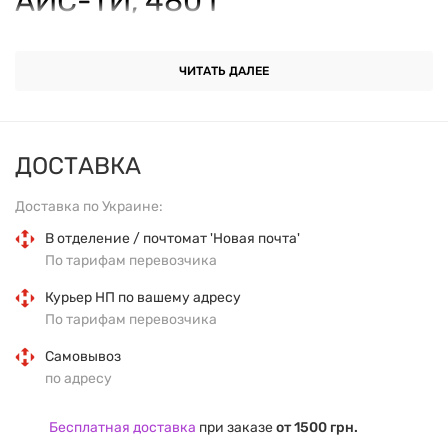
АЙС-ТИ, 480 Г
ОСНОВНЫЕ ХАРАКТЕРИСТИКИ
ЧИТАТЬ ДАЛЕЕ
Форма выпуска:
порошок.
ДОСТАВКА
Объем:
480 г.
Доставка по Украине:
Вкус:
персичный айс-ти.
В отделение / почтомат 'Новая почта'
По тарифам перевозчика
Основные ингредиенты:
аминокислоты BCAA (L-
Курьер НП по вашему адресу
лейцин, L-изолейцин, L-валин в соотношении
По тарифам перевозчика
2:1:1), L-глютамин, подсластители, натуральные
ароматизаторы.
Самовывоз
по адресу
Страна производителя:
Венгрия.
Бесплатная доставка
при заказе
от 1500 грн.