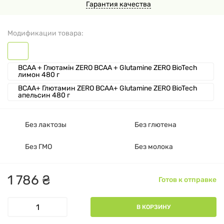
Гарантия качества
Модификации товара:
BCAA + Глютамін ZERO BCAA + Glutamine ZERO BioTech
лимон 480 г
BCAA+ Глютамин ZERO BCAA+ Glutamine ZERO BioTech
апельсин 480 г
Без лактозы
Без глютена
Без ГМО
Без молока
1
786
₴
Готов к отправке
В КОРЗИНУ