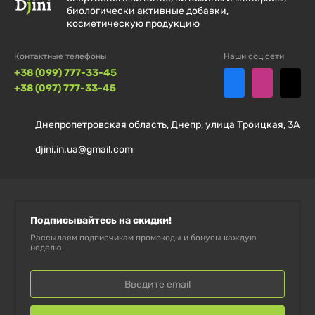
биологически активные добавки,
косметическую продукцию
ПРОТИВОПОКАЗАНИЯ ИЛИ
ОСОБЕННОСТИ ИСПОЛЬЗОВАНИЯ
Контактные телефоны
Наши соц.сети
+38 (099) 777-33-45
+38 (097) 777-33-45
Не рекомендуется лицам с индивидуальной
непереносимостью отдельных компонентов.
Днепропетровская область, Днепр, улица Троицкая, 3А
Перед использованием во время беременности,
djini.in.ua@gmail.com
лактации или при хронических заболеваниях
проконсультируйтесь с врачом.
Не превышайте рекомендованную суточную дозу.
Подписывайтесь на скидки!
Рассылаем подписчикам промокоды и бонусы каждую
неделю.
ПОЧЕМУ СЛЕДУЕТ ВЫБРАТЬ ЭТОТ
ПРОДУКТ?