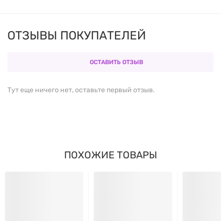
0 г сахара
в составе – идеально для тех, кто
контролирует потребление калорий и сахара.
ОТЗЫВЫ ПОКУПАТЕЛЕЙ
Высокая концентрация
BCAA
(разветвленных
аминокислот) и
глютамина
для активной
ОСТАВИТЬ ОТЗЫВ
поддержки мышц во время интенсивных
тренировок.
Тут еще ничего нет, оставьте первый отзыв.
Быстрое усвоение и максимальная
биодоступность.
Освежающий персиковый вкус без
ПОХОЖИЕ ТОВАРЫ
искусственных красителей.
Подходит для спортсменов, вегетарианцев и
людей, соблюдающих диету.