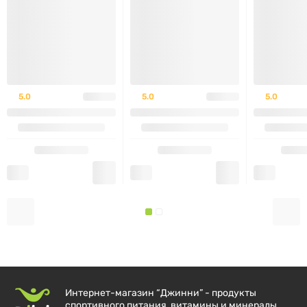
Без аспартама и консервантов.
РЕКОМЕНДАЦИИ ПО
ИСПОЛЬЗОВАНИЮ
5.0
5.0
5.0
Для кого подходит:
профессиональные
спортсмены, любители фитнеса, люди на диете,
те, кто восстанавливается после тренировок или
стремится сохранить мышечную массу во время
похудения.
Как использовать:
растворите одну порцию (12 г,
примерно 1 мерная ложка) в 300-400 мл воды.
Используйте до, во время или после тренировки, а
также в любое время для повышения
аминокислотного баланса.
Интернет-магазин “Джинни” - продукты
спортивного питания, витамины и минералы,