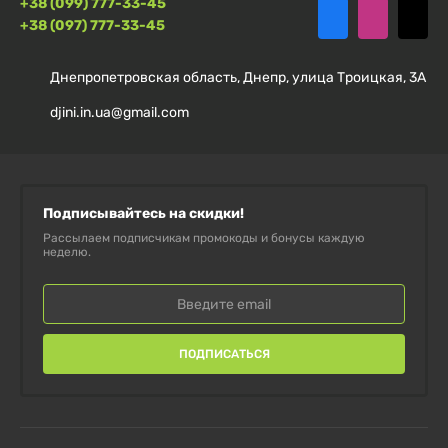
+38 (099) 777-33-45
ценность
ккал
ккал
+38 (097) 777-33-45
Жиры
0 г
0 г
Днепропетровская область, Днепр, улица Троицкая, 3А
djini.in.ua@gmail.com
Углеводы
0 г
0 г
Клетчатка
0 г
0 г
Подписывайтесь на скидки!
Рассылаем подписчикам промокоды и бонусы каждую
неделю.
Белок
3,4 г
2 г
Соль
0,05 г
0,03 г
ПОДПИСАТЬСЯ
L – лейцин
2500 мг
1500 мг