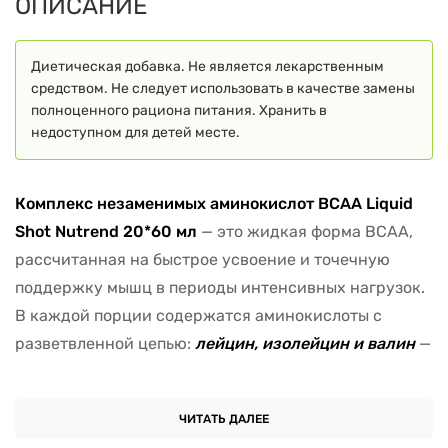
ОПИСАНИЕ
Диетическая добавка. Не является лекарственным
средством. Не следует использовать в качестве замены
полноценного рациона питания. Хранить в
недоступном для детей месте.
Комплекс незаменимых аминокислот BCAA Liquid
Shot Nutrend 20*60 мл
— это жидкая форма BCAA,
рассчитанная на быстрое усвоение и точечную
поддержку мышц в периоды интенсивных нагрузок.
В каждой порции содержатся аминокислоты с
разветвленной цепью:
лейцин, изолейцин и валин
—
в классическом соотношении, направленном на
защиту мышечной ткани и ускорение
ЧИТАТЬ ДАЛЕЕ
восстановления. Этот формат особенно удобен при