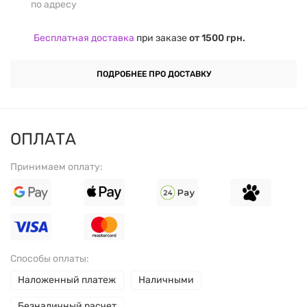
по адресу
улучшение выносливости во время тренировок.
Бесплатная доставка
при заказе
от 1500 грн.
Страна производитель:
Польша.
ПОДРОБНЕЕ ПРО ДОСТАВКУ
ПРЕИМУЩЕСТВА ТОВАРА
ОПЛАТА
BCAA в соотношении 2:1:1 для оптимального
восстановления и поддержания мышечной массы
Принимаем оплату:
во время и после тренировок.
Лейцин, изолейцин и валин способствуют
уменьшению катаболизма и ускоряют
восстановление после интенсивных физических
Способы оплаты:
нагрузок.
Наложенный платеж
Наличными
Витамины B6 и B12 способствуют улучшению
Безналичный расчет