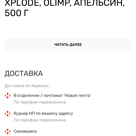
XPLODE, OLIMP, АПЕЛЬСИН,
500 Г
ОСНОВНЫЕ ХАРАКТЕРИСТИКИ
ЧИТАТЬ ДАЛЕЕ
Форма выпуска:
порошок.
Вес:
500 г.
ДОСТАВКА
Вкус:
апельсин.
Доставка по Украине:
Основные ингредиенты:
BCAA (лейцин,
В отделение / почтомат 'Новая почта'
По тарифам перевозчика
изолейцин, валин) в соотношении 2:1:1, витамины
B6 и B12.
Курьер НП по вашему адресу
По тарифам перевозчика
Назначение:
поддержка мышечного
Самовывоз
восстановления, уменьшение катаболизма,