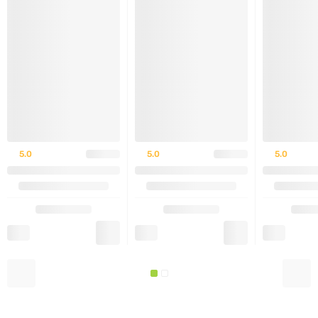
бодибилдеров, пауэрлифтеров, а также для всех,
кто хочет улучшить выносливость и быстрее
восстанавливаться после тренировок.
Как использовать:
смешайте 1 порцию (10 г) из
200-300 мл воды и принимайте до или после
тренировки.
5.0
5.0
5.0
ПРОТИВОПОКАЗАНИЯ ИЛИ
ОСОБЕННОСТИ ИСПОЛЬЗОВАНИЯ
Не рекомендуется людям с аллергией на
компоненты продукта.
Перед использованием проконсультируйтесь с
врачом, если имеете хронические заболевания
или принимаете другие добавки.