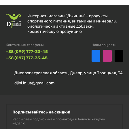
Не превышайте рекомендованную суточную дозу.
Интернет-магазин “Джинни” - продукты
спортивного питания, витамины и минералы,
биологически активные добавки,
ОПИСАНИЕ БРЕНДА
косметическую продукцию
Контактные телефоны
Наши соц.сети
Olimp — ведущий польский производитель
+38 (099) 777-33-45
спортивного питания и нутрицевтики, который
+38 (097) 777-33-45
предлагает высококачественные добавки для
поддержания мышечного восстановления,
Днепропетровская область, Днепр, улица Троицкая, 3А
выносливости и общей физической
djini.in.ua@gmail.com
производительности.
ПОЧЕМУ СЛЕДУЕТ ВЫБРАТЬ ЭТОТ
Подписывайтесь на скидки!
ПРОДУКТ?
Рассылаем подписчикам промокоды и бонусы каждую
неделю.