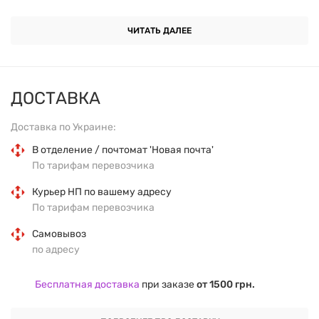
поддержания энергии и восстановления после
тренировок.
ЧИТАТЬ ДАЛЕЕ
Основные характеристики
ДОСТАВКА
Форма выпуска: батончики
Доставка по Украине:
Вес одного батончика: 40-45 г
В отделение / почтомат 'Новая почта'
По тарифам перевозчика
Количество в упаковке: 10 шт
Курьер НП по вашему адресу
По тарифам перевозчика
Без глютена, растительный белок
Самовывоз
Ассорти вкусов: арахис+карамель, двойной
по адресу
кокос, кокосовое печенье+миндаль,
фундук+гималайская соль, фундук+карамель
Бесплатная доставка
при заказе
от 1500 грн.