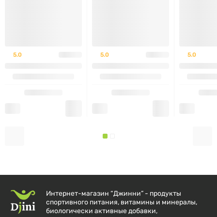
Как использовать
Принимать по 1 батончику в качестве быстрого
перекуса или после тренировки для поддержания
5.0
5.0
5.0
энергии и восстановления.
Противопоказания
Индивидуальная непереносимость компонентов
Не заменяет сбалансированное питание
Не рекомендуется детям до 3 лет и беременным
без консультации врача
Интернет-магазин “Джинни” - продукты
О бренде
спортивного питания, витамины и минералы,
биологически активные добавки,