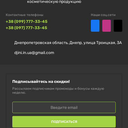
FIZI — бренд спортивного питания, предлагающий
косметическую продукцию
качественные растительные белковые батончики с
Контактные телефоны
Наши соц.сети
вниманием по вкусу и пользе.
+38 (099) 777-33-45
+38 (097) 777-33-45
Почему следует выбрать этот продукт?
Днепропетровская область, Днепр, улица Троицкая, 3А
Guilty Pleasure Box FIZI — это вкусный и удобный
способ поддерживать баланс белка в рационе,
djini.in.ua@gmail.com
получая при этом разнообразие вкусов в каждом
наборе.
Подписывайтесь на скидки!
Заказывайте сейчас и наслаждайтесь полезным
Рассылаем подписчикам промокоды и бонусы каждую
перекусом в любое время!
неделю.
ПОДПИСАТЬСЯ