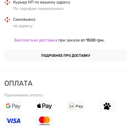
Преимущества:
Курьер НП по вашему адресу
По тарифам перевозчика
Повышает энергетический уровень
и уменьшает
Самовывоз
усталость без стимуляторов.
по адресу
Поддерживает адаптацию организма
к
Бесплатная доставка
при заказе
от 1500 грн.
физическим и психоэмоциональным нагрузкам.
ПОДРОБНЕЕ ПРО ДОСТАВКУ
Улучшает иммунную функцию
и общий
жизненный тонус.
ОПЛАТА
Природный источник антиоксидантов
для
защиты клеток.
Принимаем оплату:
Состав:
КОМПОНЕНТ
КОЛИЧЕСТВО