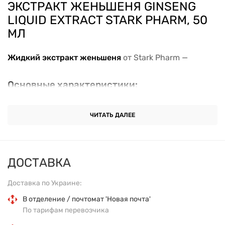
ЭКСТРАКТ ЖЕНЬШЕНЯ GINSENG
LIQUID EXTRACT STARK PHARM, 50
МЛ
Жидкий экстракт женьшеня
от Stark Pharm —
Основные характеристики:
Объем:
50 мл
ЧИТАТЬ ДАЛЕЕ
Форма:
жидкий экстракт в спрее
ДОСТАВКА
Активное вещество:
женьшень (трава и плоды)
Доставка по Украине:
Рекомендовано:
для повышения тонуса,
улучшения физической и умственной активности
В отделение / почтомат 'Новая почта'
По тарифам перевозчика