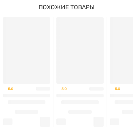
ПОХОЖИЕ ТОВАРЫ
О бренде Stark Pharm
Stark Pharm
— украинский производитель
инновационных диетических добавок для здоровья,
спорта и активного образа жизни Продукция
производится по современным стандартам
качества.
Заказывайте сейчас
, чтобы поддерживать энергию
и выносливость ежедневно —
5.0
5.0
5.0