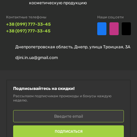
поддержания мышечного роста, выносливости и
косметическую продукцию
быстрого восстановления.
Контактные телефоны
Наши соц.сети
+38 (099) 777-33-45
ПОЧЕМУ СЛЕДУЕТ ВЫБРАТЬ ЭТОТ
+38 (097) 777-33-45
ПРОДУКТ?
Днепропетровская область, Днепр, улица Троицкая, 3А
Высококачественный говяжий белок для
djini.in.ua@gmail.com
поддержания мышечного роста.
Не содержит лактозы – идеальный для людей с
чувствительностью к молочным продуктам.
Подписывайтесь на скидки!
Рассылаем подписчикам промокоды и бонусы каждую
неделю.
Содержит BCAA и глютамин для улучшения
восстановления после тренировок.
Приятный вкус печенья и крема, удобный формат
ПОДПИСАТЬСЯ
порошка.