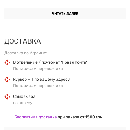
ОСНОВНЫЕ ХАРАКТЕРИСТИКИ
ЧИТАТЬ ДАЛЕЕ
Форма выпуска:
порошок.
Вес:
700 г.
ДОСТАВКА
Вкус:
печенье и крем.
Доставка по Украине:
Основные ингредиенты:
гидролизованный
В отделение / почтомат 'Новая почта'
По тарифам перевозчика
говяжий белок, аминокислоты (BCAA, глютамин),
натуральные ароматизаторы, подсластители.
Курьер НП по вашему адресу
По тарифам перевозчика
Назначение:
увеличение мышечной массы,
Самовывоз
поддержка восстановления после тренировок,
по адресу
повышение уровня белка в рационе.
Бесплатная доставка
при заказе
от 1500 грн.
Страна производитель:
Польша.