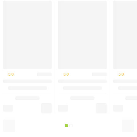
Подходит для безглютенового питания
Удобная упаковка на
70 порций
Отсутствие дополнительных примесей, которые
могут влиять на вкус или текстуру
Не является лекарственным средством.
5.0
5.0
5.0
Внешний вид упаковки может быть изменен
производителем без уведомления.
Рекомендации по применению
Смешайте одну мерную ложку ISOFIT с 180 мл
холодной воды и выпейте сразу после тренировки.
ISOFIT также можно принимать в любое время дня