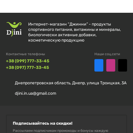
между приемами пищи, чтобы помочь вам
восстановиться и нарастить мышечную массу.
Интернет-магазин “Джинни” - продукты
спортивного питания, витамины и минералы,
биологически активные добавки,
косметическую продукцию
Состав
Контактные телефоны
Наши соц.сети
Размер порции:
1 мерная ложка (прибл. 33 г)
+38 (099) 777-33-45
+38 (097) 777-33-45
Порций в упаковке:
70
Днепропетровская область, Днепр, улица Троицкая, 3А
% от
djini.in.ua@gmail.com
Количество в
суточной
1 порции
нормы*
Калории
120
Подписывайтесь на скидки!
Рассылаем подписчикам промокоды и бонусы каждую