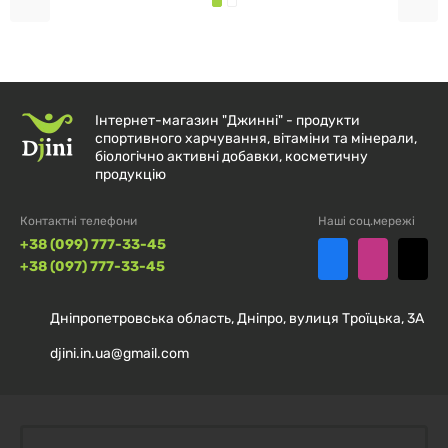
можна використовувати у різний час дня, залежно
від індивідуальних уподобань та цілей. Найчастіше
його додають до води або іншого улюбленого напою,
ретельно розмішуючи до повного розчинення.
Інтернет-магазин "Джинні" - продукти
Завдяки універсальності, продукт підходить для
спортивного харчування, вітаміни та мінерали,
біологічно активні добавки, косметичну
застосування як до, так і після фізичних
продукцію
навантажень. Також його можна вводити до
щоденного раціону, щоб урізноманітнити
Контактні телефони
Наші соц.мережі
+38 (099) 777-33-45
харчування під час активного способу життя.
+38 (097) 777-33-45
Рекомендоване дозування завжди вказане на
упаковці виробника – дотримання цих рекомендацій
Дніпропетровська область, Дніпро, вулиця Троїцька, 3А
забезпечує правильне використання комплексу.
djini.in.ua@gmail.com
ПРОТИПОКАЗАННЯ