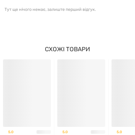
Тут ще нічого немає, залиште перший відгук.
СКЛАД ТА ФОРМА ВИПУСКУ
Креатин моногідрат Creatine Monohydrate BioTech
випускається у порошковій формі з ароматом
СХОЖІ ТОВАРИ
персикового айс-ті. Вага упаковки – 300 г. Продукт
містить компоненти, характерні для креатинових
добавок цієї категорії. Детальний склад та
інформація про поживну цінність завжди зазначені
на упаковці виробника, що дозволяє користувачу
ознайомитися з усією необхідною інформацією
перед використанням.
ЗАСТОСУВАННЯ
5.0
5.0
5.0
Creatine Monohydrate BioTech
рекомендується