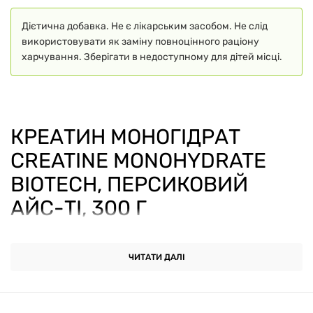
Дієтична добавка. Не є лікарським засобом. Не слід
використовувати як заміну повноцінного раціону
харчування. Зберігати в недоступному для дітей місці.
КРЕАТИН МОНОГІДРАТ
CREATINE MONOHYDRATE
BIOTECH, ПЕРСИКОВИЙ
АЙС-ТІ, 300 Г
Креатин моногідрат Creatine Monohydrate BioTech,
ЧИТАТИ ДАЛІ
персиковий айс-ті, 300 г
– це спеціалізована
харчова добавка у категорії креатинів, розроблена
для людей, які активно займаються спортом,