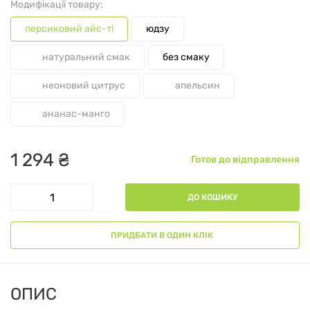
Модифікації товару:
персиковий айс-ті
юдзу
натуральний смак
без смаку
неоновий цитрус
апельсин
ананас-манго
1
294
₴
Готов до відправлення
ДО КОШИКУ
ПРИДБАТИ В ОДИН КЛІК
ОПИС