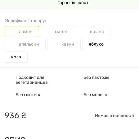
Гарантія якості
Модифікації товару:
лимон
манго
вишня
апельсин
кавун
яблуко
кола
Подходит для
Без лактозы
вегетарианцев
Без глютена
Без молока
936
₴
Немає в наявності