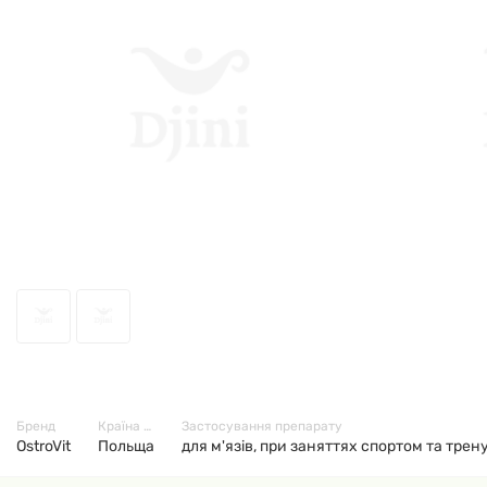
64499
Бренд
Країна виробник
Застосування препарату
OstroVit
Польща
для м'язів, при заняттях спортом та тре