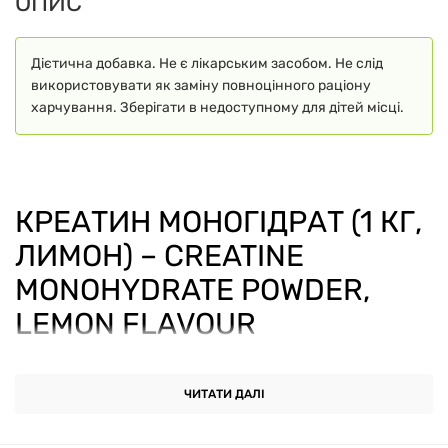
ОПИС
Дієтична добавка. Не є лікарським засобом. Не слід
використовувати як заміну повноцінного раціону
харчування. Зберігати в недоступному для дітей місці.
КРЕАТИН МОНОГІДРАТ (1 КГ,
ЛИМОН) – CREATINE
MONOHYDRATE POWDER,
LEMON FLAVOUR
Креатин моногідрат зі смаком лимона
– це
ЧИТАТИ ДАЛІ
популярна спортивна добавка, яка допомагає
підвищити фізичну витривалість, збільшити силу та