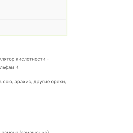
улятор кислотности -
льфам К.
 сою, арахис, другие орехи,
к замена (замещение)