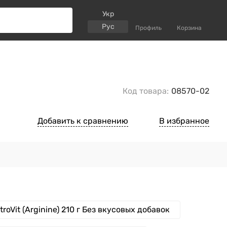
Укр
Рус
Профиль
Корзина
Код товара:
08570-02
Добавить к сравнению
В избранное
roVit (Arginine) 210 г Без вкусовых добавок