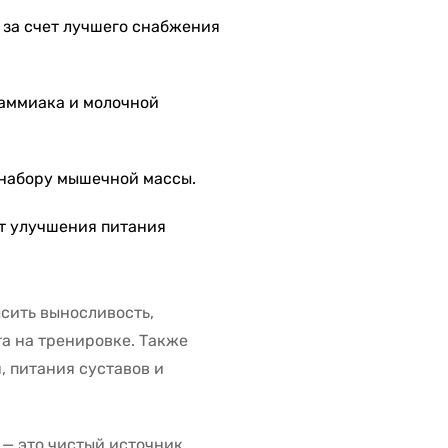
 за счет лучшего снабжения
 аммиака и молочной
 набору мышечной массы.
ет улучшения питания
высить выносливость,
а на тренировке. Также
 питания суставов и
— это чистый источник