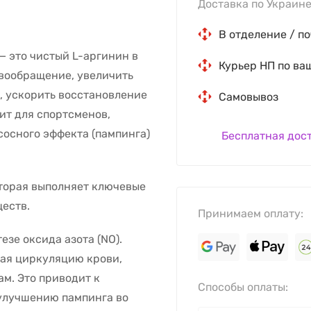
Доставка по Украине
В отделение / по
— это чистый L-аргинин в
Курьер НП по ва
вообращение, увеличить
, ускорить восстановление
Самовывоз
ит для спортсменов,
сосного эффекта (пампинга)
Бесплатная дос
торая выполняет ключевые
еств.
Принимаем оплату:
езе оксида азота (NO).
шая циркуляцию крови,
м. Это приводит к
Способы оплаты:
улучшению пампинга во