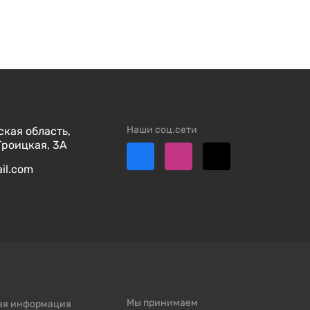
Наши соц.сети
кая область,
Троицкая, 3А
ail.com
Мы принимаем
ая информация