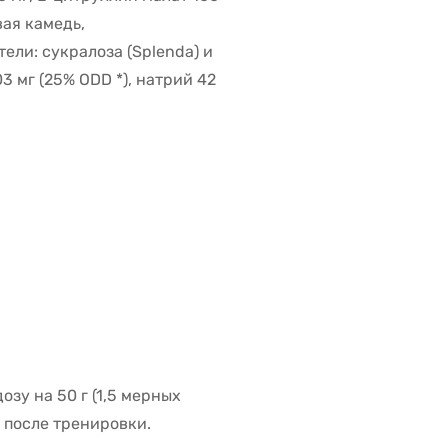
вая камедь,
ели: сукралоза (Splenda) и
03 мг (25% ODD *), натрий 42
озу на 50 г (1,5 мерных
) после тренировки.