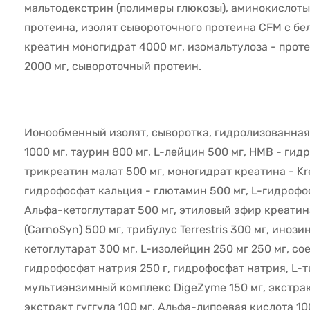
мальтодекстрин (полимеры глюкозы), аминокислоты
протеина, изолят сывороточного протеина CFM с б
креатин моногидрат 4000 мг, изомальтулоза - проте
2000 мг, сывороточный протеин.
Ионообменный изолят, сыворотка, гидролизованная
1000 мг, таурин 800 мг, L-лейцин 500 мг, HMB - ги
трикреатин малат 500 мг, моногидрат креатина - Kre
гидрофосфат кальция - глютамин 500 мг, L-гидрофо
Альфа-кетоглутарат 500 мг, этиловый эфир креатин
(CarnoSyn) 500 мг, трибулус Terrestris 300 мг, инози
кетоглутарат 300 мг, L-изолейцин 250 мг 250 мг, со
гидрофосфат натрия 250 г, гидрофосфат натрия, L-т
мультиэнзимный комплекс DigeZyme 150 мг, экстрак
экстракт гуггула 100 мг, Альфа-липоевая кислота 10