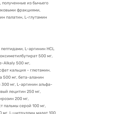
, полученные из бычьего
елковыми фракциями,
ин палатин, L-глутамин
 пептидами, L-аргинин HCL
дроксиметилбутират 500 мг,
-Alkaly 500 мг,
сфат кальция - глютамин.
а 500 мг, бета-аланин
н 300 мг, L-аргинин альфа-
евый лецитин 250 мг,
ирозин 200 мг,
т пальмы серой 100 мг,
0 мг, L-цитруллин малат 100