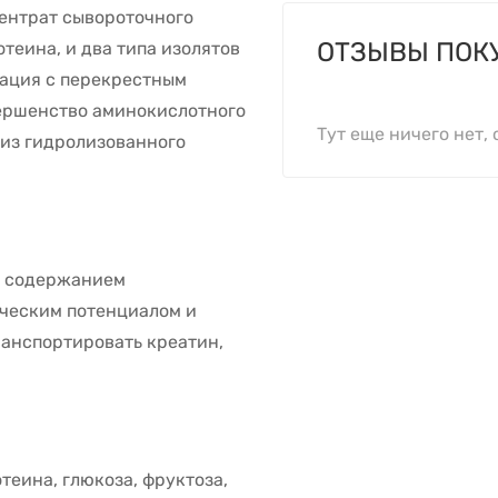
центрат сывороточного
ОТЗЫВЫ ПОК
теина, и два типа изолятов
рация с перекрестным
вершенство аминокислотного
Тут еще ничего нет, 
 из гидролизованного
м содержанием
ическим потенциалом и
анспортировать креатин,
теина, глюкоза, фруктоза,