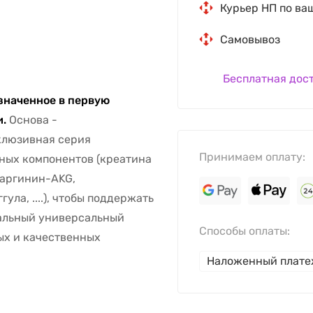
Курьер НП по ва
Самовывоз
Бесплатная дос
значенное в первую
и.
Основа -
склюзивная серия
Принимаем оплату:
ных компонентов (креатина
L-аргинин-AKG,
гула, ....), чтобы поддержать
еальный универсальный
Способы оплаты:
ых и качественных
Наложенный плат