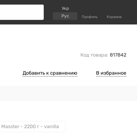
Укр
Рус
Профиль
Корзина
Код товара:
817842
Добавить к сравнению
В избранное
 Masster - 2200 г - vanilla