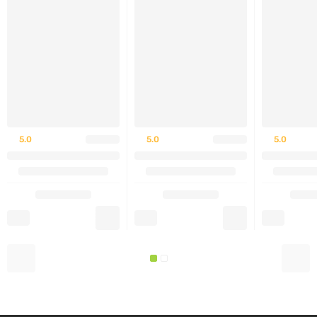
Трибулус террестрис
: традиционная трава,
поддерживающая мужское здоровье и либидо.
Мака
: растение, способствующее повышению
энергии и выносливости.
Эврикома долголистая
(Тонгкат Али):
5.0
5.0
5.0
поддерживает уровень тестостерона и
сексуальную функцию.
Рекомендации по применению:
Принимайте по 1 пакетику
Animal TNT+
каждый день
во время завтрака или другого приема пищи. Не
превышайте рекомендованную дозу без
консультации с врачом.