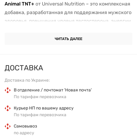
Animal TNT+
от Universal Nutrition – это комплексная
добавка, разработанная для поддержания мужского
здоровья, повышения уровня тестостерона, энергии
и выносливости. Каждый из 30 пакетиков содержит
научно обоснованную смесь ингредиентов,
ЧИТАТЬ ДАЛЕЕ
способствующих росту мышечной массы,
улучшению физической работоспособности и
общего самочувствия.
ДОСТАВКА
Особенности продукта:
Доставка по Украине:
В отделение / почтомат 'Новая почта'
Повышение уровня тестостерона
По тарифам перевозчика
: содержит
Testofen®
(стандартизированный экстракт
Курьер НП по вашему адресу
пажитника), способствующий естественному
По тарифам перевозчика
увеличению уровня тестостерона.
Самовывоз
по адресу