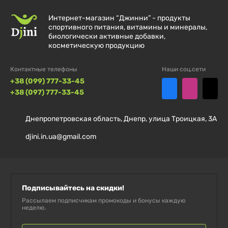
Преимущества:
Интернет-магазин “Джинни” - продукты
спортивного питания, витамины и минералы,
биологически активные добавки,
Повышение уровня тестостерона
: способствует
косметическую продукцию
естественному увеличению тестостерона, что
Контактные телефоны
Наши соц.сети
поддерживает мышечный рост и силу.
+38 (099) 777-33-45
+38 (097) 777-33-45
Увеличение энергии и выносливости
: помогает
улучшить физическую работоспособность и
Днепропетровская область, Днепр, улица Троицкая, 3А
уменьшить усталость.
djini.in.ua@gmail.com
Поддержка здоровья простаты
: обеспечивает
необходимые компоненты для поддержки
функции простаты.
Подписывайтесь на скидки!
Рассылаем подписчикам промокоды и бонусы каждую
Снижение уровня стресса
: адаптогены помогают
неделю.
организму лучше справляться со стрессовыми