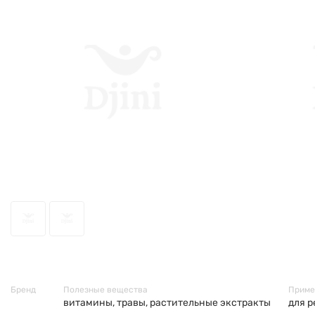
43901
Бренд
Полезные вещества
Приме
витамины, травы, растительные экстракты
для р