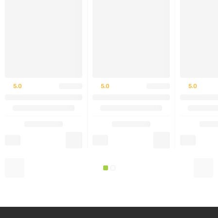
с такими заболеваниями как астма, перенесшим
инфаркт миокарда или страдающим от
ишемической болезни сердца.
5.0
5.0
5.0