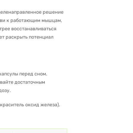
целенаправленное решение
рови к работающим мышцам,
трее восстанавливаться
ает раскрыть потенциал
капсулы перед сном.
пивайте достаточным
дозу.
краситель оксид железа).