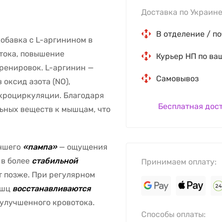
Доставка по Украине
В отделение / по
добавка с L-аргинином в
тока, повышение
Курьер НП по ва
ренировок. L-аргинин —
Самовывоз
 оксид азота (NO),
кроциркуляции. Благодаря
Бесплатная дос
ьных веществ к мышцам, что
.
учшего
«пампа»
— ощущения
 в более
стабильной
Принимаем оплату:
т позже. При регулярном
ышц
восстанавливаются
т улучшенного кровотока.
Способы оплаты: