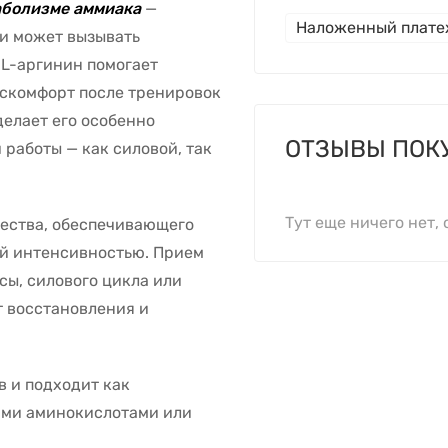
таболизме аммиака
—
Наложенный плат
 и может вызывать
 L-аргинин помогает
искомфорт после тренировок
 делает его особенно
ОТЗЫВЫ ПОК
работы — как силовой, так
Тут еще ничего нет, 
ества, обеспечивающего
ой интенсивностью. Прием
сы, силового цикла или
т восстановления и
 и подходит как
гими аминокислотами или