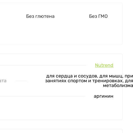
Без глютена
Без ГМО
Nutrend
для сердца и сосудов, для мышц, пр
ата
занятиях спортом и тренировках, дл
метаболизм
аргинин