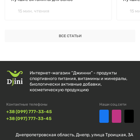
15 мин. чтения
15 м
ВСЕ СТАТЬИ
Интернет-магазин “Джинни” - продукты
спортивного питания, витамины и минералы,
биологически активные добавки,
косметическую продукцию
Контактные телефоны
Наши соц.сети
+38 (099) 777-33-45
+38 (097) 777-33-45
Днепропетровская область, Днепр, улица Троицкая, 3А