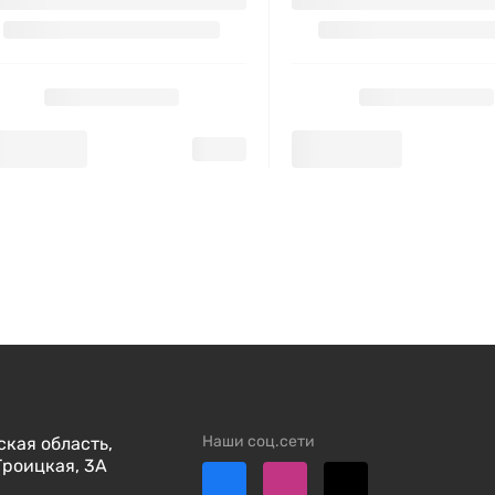
Наши соц.сети
кая область,
Троицкая, 3А