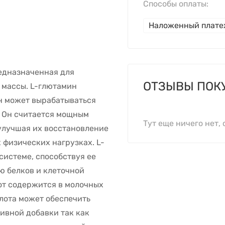
Способы оплаты:
Наложенный плат
редназначенная для
ОТЗЫВЫ ПОК
 массы. L-глютамин
н может вырабатываться
. Он считается мощным
Тут еще ничего нет, 
улучшая их восстановление
 физических нагрузках. L-
системе, способствуя ее
ю белков и клеточной
от содержится в молочных
лота может обеспечить
ивной добавки так как