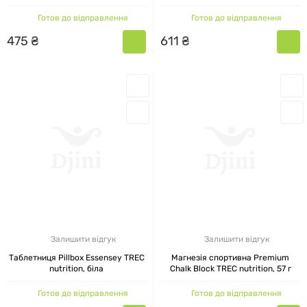
Nutrition, 180 капсул
Готов до відправлення
Готов до відправлення
КАТАЛОГ ТОВАРІВ TREC
475
₴
611
₴
NUTRITION
Продукція TREC NUTRITION умовно розподілена
на:
Базові добавки для вдосконалення
спортивних результатів: жироспалювач
кленбурексин,
bcaa
trec nutrition, аргінін,
цитрулін,
колаген рідкий
, висококалорійні
гейнери, добавка для суглобів Flex Guard,
комплексні добавки,
вітамін С
і
вітамін
Залишити відгук
Залишити відгук
D3
.
Таблетниця Pillbox Essensey TREC
Магнезія спортивна Premium
nutrition, біла
Chalk Block TREC nutrition, 57 г
Добавки для підтримки витривалості:
Готов до відправлення
Готов до відправлення
Magne-10 Sport, trec nutrition creatine,