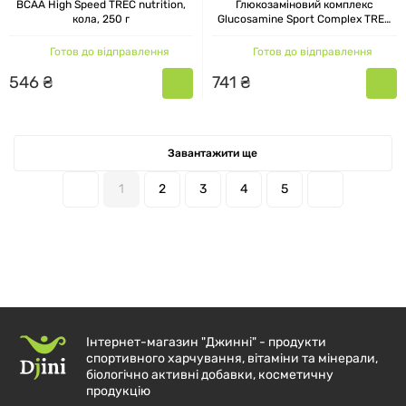
BCAA High Speed TREC nutrition,
Глюкозаміновий комплекс
кола, 250 г
Glucosamine Sport Complex TREC
nutrition, 90 капсул
Готов до відправлення
Готов до відправлення
546
₴
741
₴
Завантажити ще
1
2
3
4
5
Інтернет-магазин "Джинні" - продукти
спортивного харчування, вітаміни та мінерали,
біологічно активні добавки, косметичну
продукцію