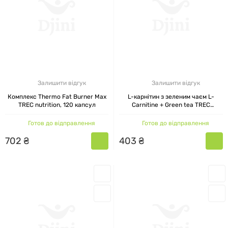
для підтримки здорового способу життя.
ДЛЯ КОГО ПІДІЙДЕ СПОРТИВНЕ
ХАРЧУВАННЯ TREC NUTRITION
Трек нутришн підійде як початківцям, так і
Залишити відгук
Залишити відгук
спортсменам, серйозно налаштованим на
Комплекс Thermo Fat Burner Max
L-карнітин з зеленим чаєм L-
досягнення високих спортивних результатів.
TREC nutrition, 120 капсул
Carnitine + Green tea TREC
nutrition, 90 капсул
Лінійка товарів широка, і здатна повністю
Готов до відправлення
Готов до відправлення
збагатити раціон харчування: від протеїнових
702
₴
403
₴
батончиків до спеціалізованих термогеніків.
ЯК ВИБРАТИ СПОРТИВНЕ
ХАРЧУВАННЯ TREC NUTRITION
Щоб підібрати продукцію TREC NUTRITION для