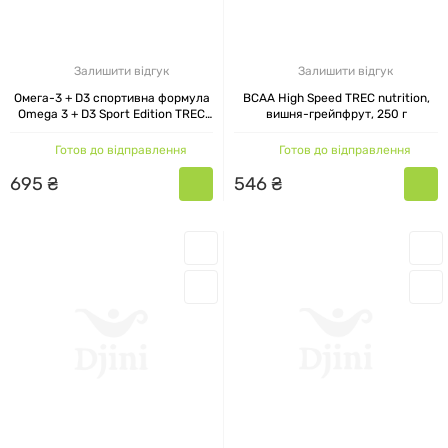
жироспалювачів
, вітамінно-мінеральних
комплексів, поліненасичених жирних кислот,
протеїнових батончиків, суперфудів від
Залишити відгук
Залишити відгук
польського бренду TREC NUTRITION. Для
Омега-3 + D3 спортивна формула
BCAA High Speed TREC nutrition,
Omega 3 + D3 Sport Edition TREC
вишня-грейпфрут, 250 г
зручності вибору відповідного продукту,
nutrition, 120 капсул
телефонуйте за номером, вказаним на сайті або
Готов до відправлення
Готов до відправлення
скористайтеся фільтрами на сайті.
695
₴
546
₴