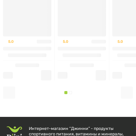
ПРЕДУПРЕЖДЕНИЕ
Не использовать при приеме ингибиторов МАО,
селективных ингибиторов обратного захвата
серотонина (СИОЗС) или других антидепрессантов.
5.0
5.0
5.0
Добавку также не следует принимать людям,
принимающим любые лекарственные препараты из
категории триптанов. Может повлиять на
способность управлять автомобилем или работать с
механизмами. Хранить в недоступном для детей
месте.
Интернет-магазин “Джинни” - продукты
спортивного питания, витамины и минералы,