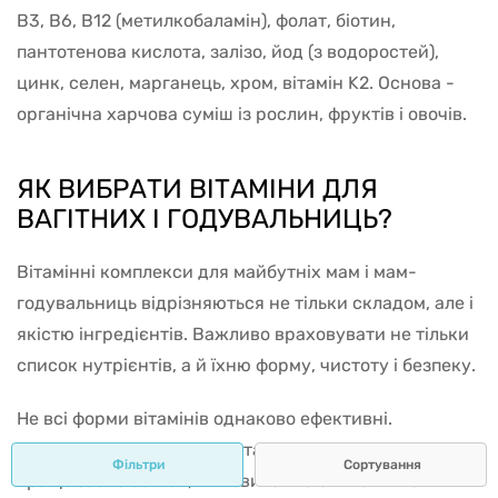
B3, B6, B12 (метилкобаламін), фолат, біотин,
пантотенова кислота, залізо, йод (з водоростей),
цинк, селен, марганець, хром, вітамін K2. Основа -
органічна харчова суміш із рослин, фруктів і овочів.
ЯК ВИБРАТИ ВІТАМІНИ ДЛЯ
ВАГІТНИХ І ГОДУВАЛЬНИЦЬ?
Вітамінні комплекси для майбутніх мам і мам-
годувальниць відрізняються не тільки складом, але і
якістю інгредієнтів. Важливо враховувати не тільки
список нутрієнтів, а й їхню форму, чистоту і безпеку.
Не всі форми вітамінів однаково ефективні.
Наприклад, фолієва кислота у вигляді метилфолату
Фільтри
Сортування
краще засвоюється, ніж звичайна синтетична