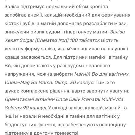
Залізо підтримує нормальний об'єм крові та
запобігає анемії, кальцій необхідний для формування
кісток і зубів, а магній допомагає розслабляти м'язи,
знижуючи ризик судом і гіпертонусу матки.
Залізо
Хелат Solgar (Chelated Iron) 100 таблеток
містить
хелатну форму заліза, яка м'яко впливає на шлунок і
краще засвоюється. Для підтримки магнію і вітаміну
B6, які допомагають у разі судом і нервового
напруження, можна вибрати
Магній В6 для вагітних
Chela-Mag B6 Mama, Olimp, 30 капсул
. Тим, хто
шукає комплексне рішення, варто звернути увагу на
Пренатальні вітаміни Once Daily Prenatal Multi-Vita
Solaray 90 капсул
. У складі залізо, кальцій, магній та
інші мінерали й необхідні вітаміни для вагітних у
біодоступних формах, що забезпечують повноцінну
підтримку в другому триместрі.