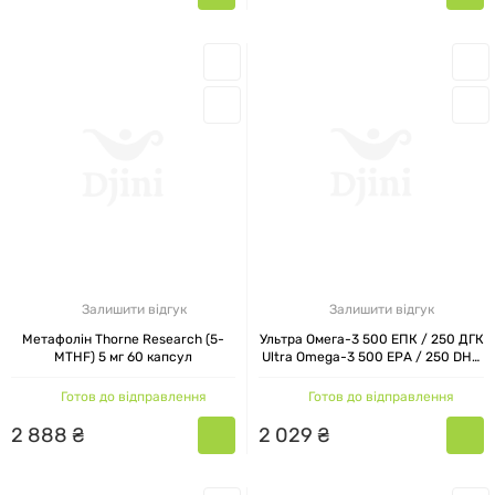
Залишити відгук
Залишити відгук
Метафолін Thorne Research (5-
Ультра Омега-3 500 ЕПК / 250 ДГК
MTHF) 5 мг 60 капсул
Ultra Omega-3 500 EPA / 250 DHA
Now Foods 180 риб'ячих гелевих
капсул
Готов до відправлення
Готов до відправлення
2
888
₴
2
029
₴