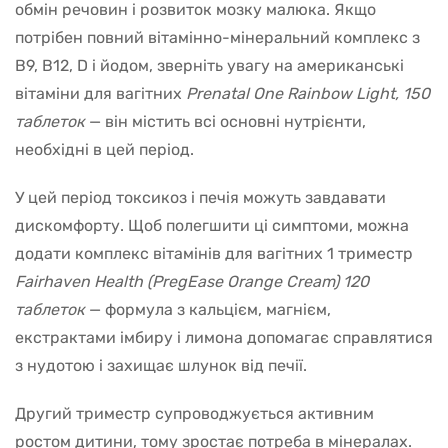
обмін речовин і розвиток мозку малюка. Якщо
потрібен повний вітамінно-мінеральний комплекс з
B9, B12, D і йодом, зверніть увагу на американські
вітаміни для вагітних
Prenatal One Rainbow Light, 150
таблеток
— він містить всі основні нутрієнти,
необхідні в цей період.
У цей період токсикоз і печія можуть завдавати
дискомфорту. Щоб полегшити ці симптоми, можна
додати комплекс вітамінів для вагітних 1 триместр
Fairhaven Health (PregEase Orange Cream) 120
таблеток
— формула з кальцієм, магнієм,
екстрактами імбиру і лимона допомагає справлятися
з нудотою і захищає шлунок від печії.
Другий триместр супроводжується активним
ростом дитини, тому зростає потреба в мінералах.