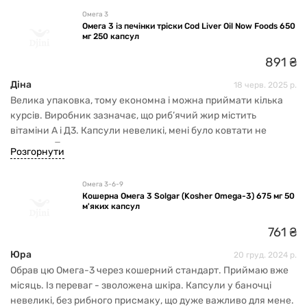
Омега 3
Омега 3 із печінки тріски Cod Liver Oil Now Foods 650
мг 250 капсул
891
₴
Діна
18 черв. 2025 р.
Велика упаковка, тому економна і можна приймати кілька
курсів. Виробник зазначає, що риб’ячий жир містить
вітаміни А і Д3. Капсули невеликі, мені було ковтати не
складно. Покупкою задоволена.
Розгорнути
Омега 3-6-9
Кошерна Омега 3 Solgar (Kosher Omega-3) 675 мг 50
м'яких капсул
761
₴
Юра
20 груд. 2024 р.
Обрав цю Омега-3 через кошерний стандарт. Приймаю вже
місяць. Із переваг - зволожена шкіра. Капсули у баночці
невеликі, без рибного присмаку, що дуже важливо для мене.