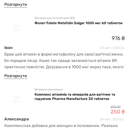
Розгорнути
Фолієва кислота (вітамін B9)
Фолат Folate Metafolin Solgar 1000 мкг 60 таблеток
976
₴
Іван
24 квіт. 2024 р.
Брав цей вітамін в формі метафоліну для своєї вагітної жінки,
бо порадив лікар. Каже так краще засвоюється вітамін В9,
практично повністю. Дозування в 1000 мкг якраз таке, якого
потребують вагітні.
Розгорнути
Вітамінні комплекси
Комплекс вітамінів та мінералів для вагітних та
годуючих Pharma Manufacture 30 таблеток
270
,
00
250
₴
Александра
24 квіт. 2024 р.
Комплексная добавка для женщин в положении. Реально