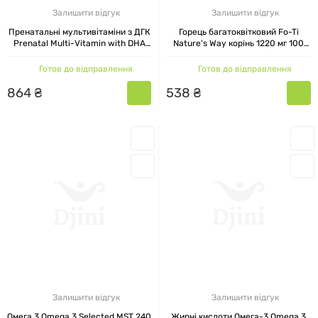
Залишити відгук
Залишити відгук
Пренатальні мультивітаміни з ДГК
Горець багатоквітковий Fo-Ti
Prenatal Multi-Vitamin with DHA
Nature's Way корінь 1220 мг 100
Nature's Way Alive! Апельсин і
веганських капсул
малина-лимонад 90 жувальних
Готов до відправлення
Готов до відправлення
цукерок
864
₴
538
₴
Залишити відгук
Залишити відгук
Омега 3 Omega 3 Selected MST 240
Жирні кислоти Омега-3 Omega 3