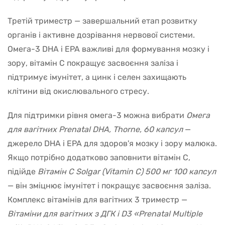
Третій триместр — завершальний етап розвитку
органів і активне дозрівання нервової системи.
Омега-3 DHA і EPA важливі для формування мозку і
зору, вітамін C покращує засвоєння заліза і
підтримує імунітет, а цинк і селен захищають
клітини від окислювального стресу.
Для підтримки рівня омега-3 можна вибрати
Омега
для вагітних Prenatal DHA, Thorne, 60 капсул
—
джерело DHA і EPA для здоров'я мозку і зору малюка.
Якщо потрібно додатково заповнити вітамін C,
підійде
Вітамін С Solgar (Vitamin C) 500 мг 100 капсул
— він зміцнює імунітет і покращує засвоєння заліза.
Комплекс вітамінів для вагітних 3 триместр —
Вітаміни для вагітних з ДГК і D3 «Prenatal Multiple