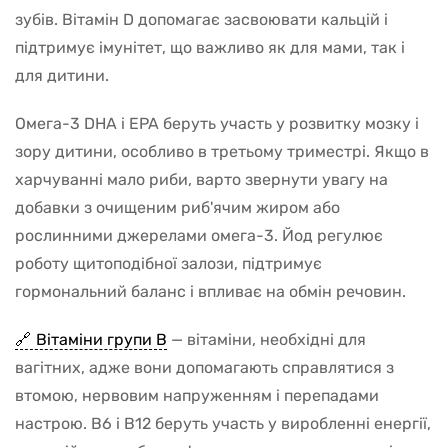
зубів. Вітамін D допомагає засвоювати кальцій і
підтримує імунітет, що важливо як для мами, так і
для дитини.
Омега-3 DHA і EPA беруть участь у розвитку мозку і
зору дитини, особливо в третьому триместрі. Якщо в
харчуванні мало риби, варто звернути увагу на
добавки з очищеним риб'ячим жиром або
рослинними джерелами омега-3. Йод регулює
роботу щитоподібної залози, підтримує
гормональний баланс і впливає на обмін речовин.
Вітаміни групи B
— вітаміни, необхідні для
вагітних, адже вони допомагають справлятися з
втомою, нервовим напруженням і перепадами
настрою. B6 і B12 беруть участь у виробленні енергії,