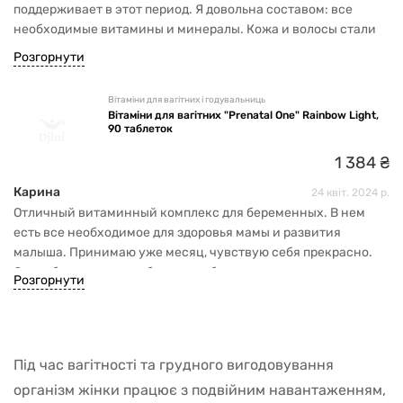
поддерживает в этот период. Я довольна составом: все
необходимые витамины и минералы. Кожа и волосы стали
выглядеть лучше, появилась энергичность и пропала
Розгорнути
усталость. Цена супер.
Вітаміни для вагітних і годувальниць
Вітаміни для вагітних "Prenatal One" Rainbow Light,
90 таблеток
1
384
₴
Карина
24 квіт. 2024 р.
Отличный витаминный комплекс для беременных. В нем
есть все необходимое для здоровья мамы и развития
малыша. Принимаю уже месяц, чувствую себя прекрасно.
Спасибо магазину за быструю обратную связь и доставку.
Розгорнути
Під час вагітності та грудного вигодовування
організм жінки працює з подвійним навантаженням,