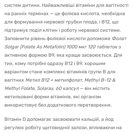
систем дитини. Найважливіші вітаміни для вагітності
на ранніх термінах — це фолієва кислота, необхідна
для формування нервової трубки плода, і B12, що
підтримує поділ клітин і роботу нервової системи.
Заповнити рівень фолієвої кислоти допоможе
Фолат
Solgar (Folate As Metafolin) 1000 мкг 120 таблеток
з
активною формою B9, яка краще засвоюється. Для
тих, кому потрібні одразу B12 і B9, хорошим
варіантом стане комплекс вітамінів групи В для
вагітних
Метил В12 + метилфолат, Methyl B-12 &
Methyl Folate, Solaray, 60 капсул
— він містить
метильовані форми вітамінів, які організм
використовує без додаткового перетворення.
Вітамін D допомагає засвоювати кальцій, а йод
регулює роботу щитовидної залози, впливаючи на