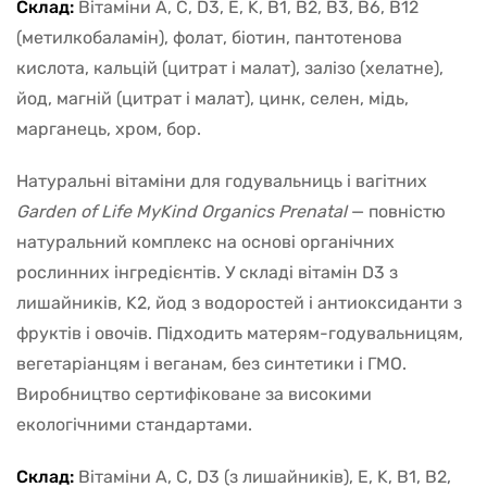
Склад:
Вітаміни A, C, D3, E, K, B1, B2, B3, B6, B12
(метилкобаламін), фолат, біотин, пантотенова
кислота, кальцій (цитрат і малат), залізо (хелатне),
йод, магній (цитрат і малат), цинк, селен, мідь,
марганець, хром, бор.
Натуральні вітаміни для годувальниць і вагітних
Garden of Life MyKind Organics Prenatal
— повністю
натуральний комплекс на основі органічних
рослинних інгредієнтів. У складі вітамін D3 з
лишайників, K2, йод з водоростей і антиоксиданти з
фруктів і овочів. Підходить матерям-годувальницям,
вегетаріанцям і веганам, без синтетики і ГМО.
Виробництво сертифіковане за високими
екологічними стандартами.
Склад:
Вітаміни A, C, D3 (з лишайників), E, K, B1, B2,