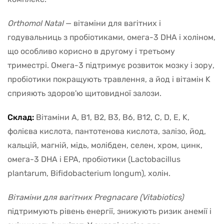
Orthomol Natal
— вітаміни для вагітних і
годувальниць з пробіотиками, омега-3 DHA і холіном,
що особливо корисно в другому і третьому
триместрі. Омега-3 підтримує розвиток мозку і зору,
пробіотики покращують травлення, а йод і вітамін K
сприяють здоров'ю щитовидної залози.
Склад:
Вітаміни A, B1, B2, B3, B6, B12, C, D, E, K,
фолієва кислота, пантотенова кислота, залізо, йод,
кальцій, магній, мідь, молібден, селен, хром, цинк,
омега-3 DHA і EPA, пробіотики (Lactobacillus
plantarum, Bifidobacterium longum), холін.
Вітаміни для вагітних Pregnacare
(Vitabiotics)
підтримують рівень енергії, знижують ризик анемії і