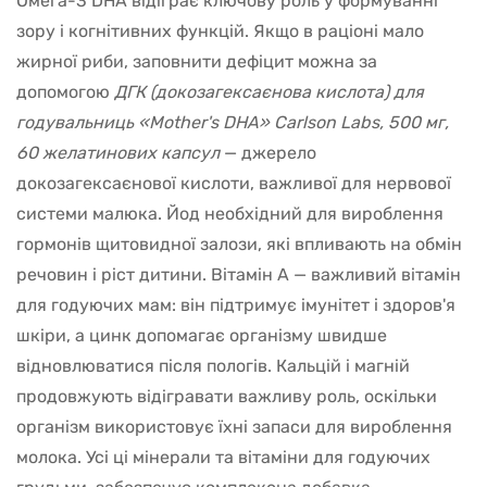
Омега-3 DHA відіграє ключову роль у формуванні
зору і когнітивних функцій. Якщо в раціоні мало
жирної риби, заповнити дефіцит можна за
допомогою
ДГК (докозагексаєнова кислота) для
годувальниць «Mother's DHA» Carlson Labs, 500 мг,
60 желатинових капсул
— джерело
докозагексаєнової кислоти, важливої для нервової
системи малюка. Йод необхідний для вироблення
гормонів щитовидної залози, які впливають на обмін
речовин і ріст дитини. Вітамін A — важливий вітамін
для годуючих мам: він підтримує імунітет і здоров'я
шкіри, а цинк допомагає організму швидше
відновлюватися після пологів. Кальцій і магній
продовжують відігравати важливу роль, оскільки
організм використовує їхні запаси для вироблення
молока. Усі ці мінерали та вітаміни для годуючих