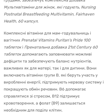
грудьми, забезпечує комплексна добавка
Мультивітаміни для жінок, які годують, Nursing
Postnatal Breastfeeding Multivitamin, Fairhaven
Health, 60 капсул
.
Комплексні вітаміни для мам-годувальниць і
вагітних
Prenatal Vitamins Puritan's Pride 100
таблеток
і
Пренатальна добавка 21st Century 60
таблеток
допомагають заповнювати можливі
дефіцити та забезпечують баланс нутрієнтів,
важливих як для матері, так і для дитини. Вони
включають вітаміни групи B, які беруть участь у
виробленні енергії, підтримують нервову систему і
покращують обмін речовин. B6 допомагає
справлятися зі стресом, B12 підтримує
кровотворення, а фолат (B9) залишається
необхідним для поділу клітин.