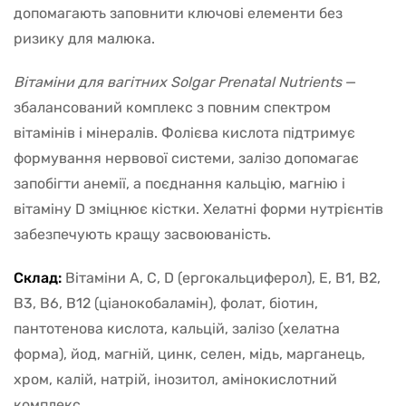
допомагають заповнити ключові елементи без
ризику для малюка.
Вітаміни для вагітних Solgar
Prenatal Nutrients
—
збалансований комплекс з повним спектром
вітамінів і мінералів. Фолієва кислота підтримує
формування нервової системи, залізо допомагає
запобігти анемії, а поєднання кальцію, магнію і
вітаміну D зміцнює кістки. Хелатні форми нутрієнтів
забезпечують кращу засвоюваність.
Склад:
Вітаміни A, C, D (ергокальциферол), E, B1, B2,
B3, B6, B12 (ціанокобаламін), фолат, біотин,
пантотенова кислота, кальцій, залізо (хелатна
форма), йод, магній, цинк, селен, мідь, марганець,
хром, калій, натрій, інозитол, амінокислотний
комплекс.