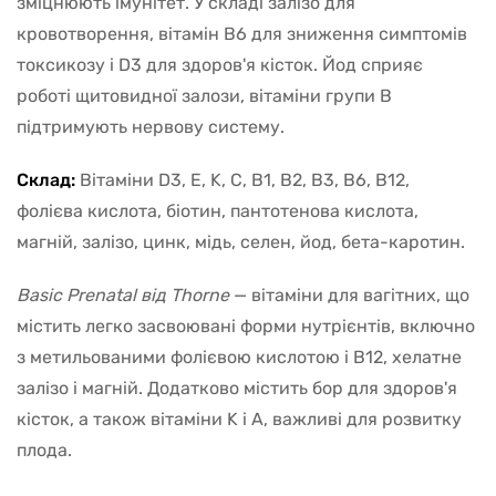
зміцнюють імунітет. У складі залізо для
кровотворення, вітамін B6 для зниження симптомів
токсикозу і D3 для здоров'я кісток. Йод сприяє
роботі щитовидної залози, вітаміни групи B
підтримують нервову систему.
Склад:
Вітаміни D3, E, K, C, B1, B2, B3, B6, B12,
фолієва кислота, біотин, пантотенова кислота,
магній, залізо, цинк, мідь, селен, йод, бета-каротин.
Basic Prenatal від
Thorne
— вітаміни для вагітних, що
містить легко засвоювані форми нутрієнтів, включно
з метильованими фолієвою кислотою і B12, хелатне
залізо і магній. Додатково містить бор для здоров'я
кісток, а також вітаміни K і A, важливі для розвитку
плода.