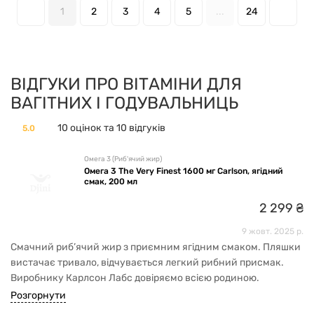
1
2
3
4
5
...
24
ВІДГУКИ ПРО ВІТАМІНИ ДЛЯ
ВАГІТНИХ І ГОДУВАЛЬНИЦЬ
10 оцінок та 10 відгуків
5.0
Омега 3 (Риб'ячий жир)
Омега 3 The Very Finest 1600 мг Carlson, ягідний
смак, 200 мл
2
299
₴
9 жовт. 2025 р.
Смачний риб’ячий жир з приємним ягідним смаком. Пляшки
вистачає тривало, відчувається легкий рибний присмак.
Виробнику Карлсон Лабс довіряємо всією родиною.
Розгорнути