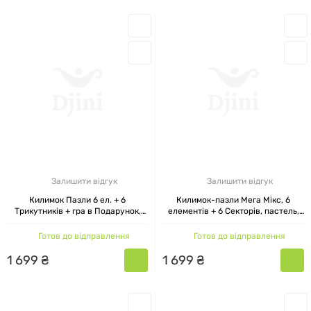
Залишити відгук
Залишити відгук
Килимок Пазли 6 ел. + 6
Килимок-пазли Мега Мікс, 6
Трикутників + гра в Подарунок,
елементів + 6 Секторів, пастель,
Ортек , 28x28 см
Ортек, 28x28 см
Готов до відправлення
Готов до відправлення
1
699
₴
1
699
₴