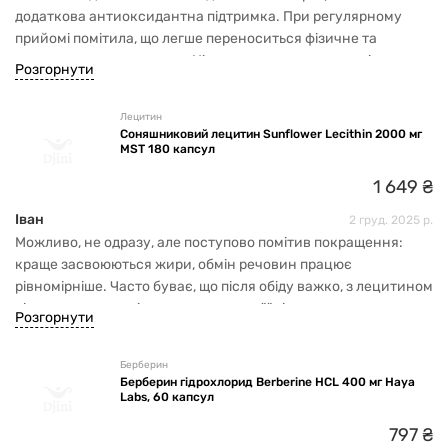
додаткова антиоксидантна підтримка. При регулярному
прийомі помітила, що легше переноситься фізичне та
розумове навантаження. Ціна гарна, поставила дзвіночок,
Розгорнути
щоб коли зявиться знову замовити.
Лецитин
Соняшниковий лецитин Sunflower Lecithin 2000 мг
MST 180 капсул
1
649
₴
Іван
2 груд. 2025 р.
Можливо, не одразу, але поступово помітив покращення:
краще засвоюються жири, обмін речовин працює
рівномірніше. Часто буває, що після обіду важко, з лецитином
відчувається легкість, тяга до важкої їжі зменшилась.
Розгорнути
Загалом — гарна підтримка організму при здоровому
харчуванні
Берберин
Берберин гідрохлорид Berberine HCL 400 мг Haya
Labs, 60 капсул
797
₴