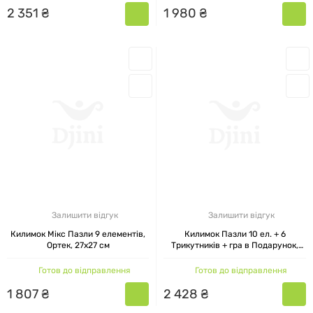
2
351
₴
1
980
₴
Залишити відгук
Залишити відгук
Килимок Мікс Пазли 9 елементів,
Килимок Пазли 10 ел. + 6
Ортек, 27x27 см
Трикутників + гра в Подарунок,
Ортек, 28x28 см
Готов до відправлення
Готов до відправлення
1
807
₴
2
428
₴