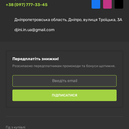
+38 (097) 777-33-45
Комплекс вітамінів Vitamin D3 + K2
Дніпропетровська область, Дніпро, вулиця Троїцька, 3А
MK-7 MST, 60 капсул
djini.in.ua@gmail.com
Ензими для травлення, Enzyme+,
Sporter, 60 капсул
Передплатіть знижки!
Розсилаємо передплатникам промокоди та бонуси щотижня.
ПІДПИСАТИСЯ
Гід з купівлі