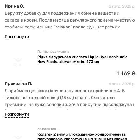
Ирина О.
2 груд. 2025 р.
Беру эту добавку для поддержания обмена веществ и
сахара в крови. После месяца регулярного приема чувствую
стабильность: меньше "глюков" после еды, нет резких
скачков энергии. Упаковка 60 капсул – удобно для
Розгорнути
длительного курса.
Гіалуронова кислота
Рідка гіалуронова кислота Liquid Hyaluronic Acid
Now Foods, зі смаком ягід, 473 мл
1
469
₴
Проказіна П.
6 лист. 2025 р.
Я приймаю цю рідку гіалуронову кислоту приблизно 4-5
тижнів: по столовій ложці (15 мл) щодня. Смак ягоди —
приємний, не дуже солодкий, хоча присутній підсолоджувач
(ксиліт) — для мене це плюс, бо пити комфортно. Зміни:
Розгорнути
шкіра стала легше зволоженою, менш грубою на дотик, м’язи
після тренування (особливо плечі/поперек) менше тягнуть —
Колаген тип 2
можливо, через кращу мастильність суглобів. Саме рідка
Колаген 2 типу з глюкозаміном хондроїтином та
форма, ае капсули, мені стала комфортнішою. Що не
гіалуроновою кислотою і МСМ 10600 мг Chicken