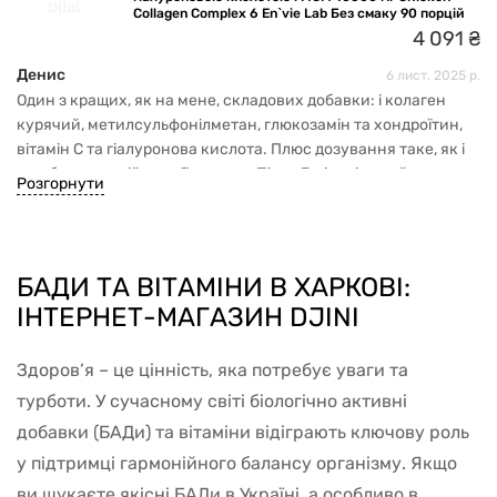
Collagen Complex 6 En`vie Lab Без смаку 90 порцій
ідеально: смак не кожного задовольнить — декому він
4
091
₴
здається занадто солодким. І помітного «вау-ефекту» (типу
одразу «суглоби як нові») не буде — ефект поступовий.
Денис
6 лист. 2025 р.
Також важливо: після відкриття треба зберігати в
Один з кращих, як на мене, складових добавки: і колаген
холодильнику (інструкція) — інакше свіжість може
курячий, метилсульфонілметан, глюкозамін та хондроїтин,
втратитись.
вітамін С та гіалуронова кислота. Плюс дозування таке, як і
має бути в одній порції на день. Після 3 місяців прийому
Розгорнути
гнучкість дещо тішить, з’явилося відчуття легкості, немає
скутості, рухи простіше виконувати без якогось відчуття
тяжкості. Смак нейтральний. Ну і звичайно плюсом буде,
якщо і в раціон додати продукти, які містять компоненти, як і
БАДИ ТА ВІТАМІНИ В ХАРКОВІ:
в добавці.
ІНТЕРНЕТ-МАГАЗИН DJINI
Здоров’я – це цінність, яка потребує уваги та
турботи. У сучасному світі біологічно активні
добавки (БАДи) та вітаміни відіграють ключову роль
у підтримці гармонійного балансу організму. Якщо
ви шукаєте якісні БАДи в Україні, а особливо в